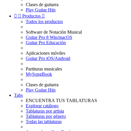
Clases de guitarra
Play Guitar Hits


Productos

Todos los productos
Software de Notación Musical
Guitar Pro 8 Win/macOS
Guitar Pro Educación
Aplicaciones móviles
Guitar Pro iOS/Android
Partituras musicales
MySongBook
Clases de guitarra
Play Guitar Hits
Tabs
ENCUENTRA TUS TABLATURAS
Explorar catálogo
Tablaturas por artista
Tablaturas por género
Todas las tablaturas