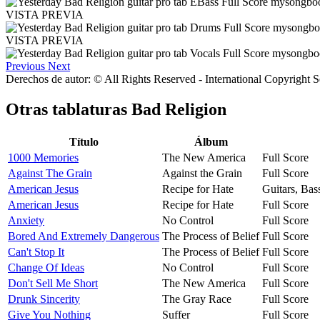
VISTA PREVIA
VISTA PREVIA
Previous
Next
Derechos de autor: © All Rights Reserved - International Copyright 
Otras tablaturas
Bad Religion
Título
Álbum
1000 Memories
The New America
Full Score
Against The Grain
Against the Grain
Full Score
American Jesus
Recipe for Hate
Guitars, Ba
American Jesus
Recipe for Hate
Full Score
Anxiety
No Control
Full Score
Bored And Extremely Dangerous
The Process of Belief
Full Score
Can't Stop It
The Process of Belief
Full Score
Change Of Ideas
No Control
Full Score
Don't Sell Me Short
The New America
Full Score
Drunk Sincerity
The Gray Race
Full Score
Give You Nothing
Suffer
Full Score