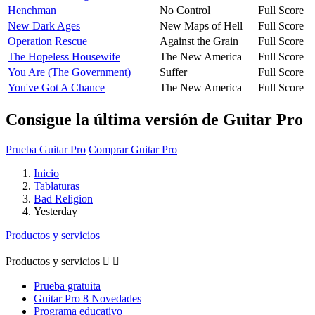
Henchman
No Control
Full Score
New Dark Ages
New Maps of Hell
Full Score
Operation Rescue
Against the Grain
Full Score
The Hopeless Housewife
The New America
Full Score
You Are (The Government)
Suffer
Full Score
You've Got A Chance
The New America
Full Score
Consigue la última versión de Guitar Pro
Prueba Guitar Pro
Comprar Guitar Pro
Inicio
Tablaturas
Bad Religion
Yesterday
Productos y servicios
Productos y servicios


Prueba gratuita
Guitar Pro 8 Novedades
Programa educativo