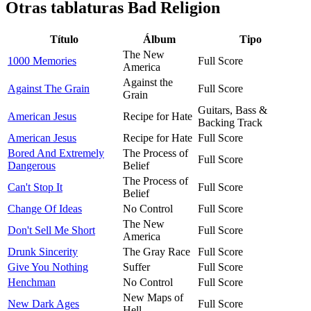
Otras tablaturas
Bad Religion
Título
Álbum
Tipo
The New
1000 Memories
Full Score
America
Against the
Against The Grain
Full Score
Grain
Guitars, Bass &
American Jesus
Recipe for Hate
Backing Track
American Jesus
Recipe for Hate
Full Score
Bored And Extremely
The Process of
Full Score
Dangerous
Belief
The Process of
Can't Stop It
Full Score
Belief
Change Of Ideas
No Control
Full Score
The New
Don't Sell Me Short
Full Score
America
Drunk Sincerity
The Gray Race
Full Score
Give You Nothing
Suffer
Full Score
Henchman
No Control
Full Score
New Maps of
New Dark Ages
Full Score
Hell