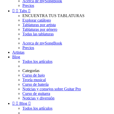
Acerca de mySongBook
Precios


Tabs

ENCUENTRA TUS TABLATURAS
Explorar catálogo
Tablaturas por artista
Tablaturas por género
Todas las tablaturas
Acerca de mySongBook
Precios
Artistas
Blog
Todos los artículos
Categorías
Curso de bajo
Teoría musical
Curso de batería
Noticias y consejos sobre Guitar Pro
Curso de guitarra
Noticias y diversión


Blog

Todos los artículos