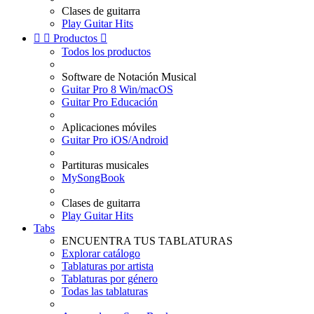
Clases de guitarra
Play Guitar Hits


Productos

Todos los productos
Software de Notación Musical
Guitar Pro 8 Win/macOS
Guitar Pro Educación
Aplicaciones móviles
Guitar Pro iOS/Android
Partituras musicales
MySongBook
Clases de guitarra
Play Guitar Hits
Tabs
ENCUENTRA TUS TABLATURAS
Explorar catálogo
Tablaturas por artista
Tablaturas por género
Todas las tablaturas