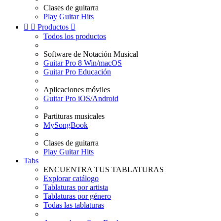
Clases de guitarra
Play Guitar Hits


Productos

Todos los productos
Software de Notación Musical
Guitar Pro 8 Win/macOS
Guitar Pro Educación
Aplicaciones móviles
Guitar Pro iOS/Android
Partituras musicales
MySongBook
Clases de guitarra
Play Guitar Hits
Tabs
ENCUENTRA TUS TABLATURAS
Explorar catálogo
Tablaturas por artista
Tablaturas por género
Todas las tablaturas