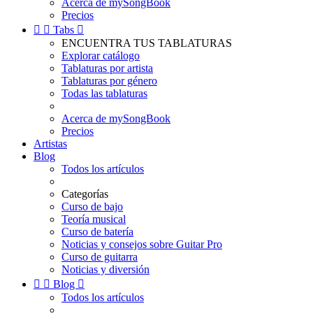
Acerca de mySongBook
Precios


Tabs

ENCUENTRA TUS TABLATURAS
Explorar catálogo
Tablaturas por artista
Tablaturas por género
Todas las tablaturas
Acerca de mySongBook
Precios
Artistas
Blog
Todos los artículos
Categorías
Curso de bajo
Teoría musical
Curso de batería
Noticias y consejos sobre Guitar Pro
Curso de guitarra
Noticias y diversión


Blog

Todos los artículos