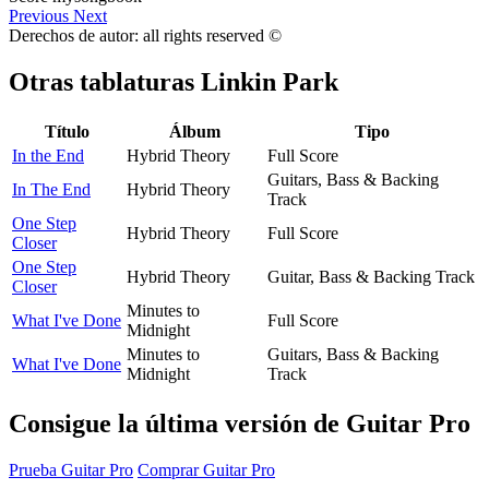
Previous
Next
Derechos de autor: all rights reserved ©
Otras tablaturas
Linkin Park
Título
Álbum
Tipo
In the End
Hybrid Theory
Full Score
Guitars, Bass & Backing
In The End
Hybrid Theory
Track
One Step
Hybrid Theory
Full Score
Closer
One Step
Hybrid Theory
Guitar, Bass & Backing Track
Closer
Minutes to
What I've Done
Full Score
Midnight
Minutes to
Guitars, Bass & Backing
What I've Done
Midnight
Track
Consigue la última versión de Guitar Pro
Prueba Guitar Pro
Comprar Guitar Pro