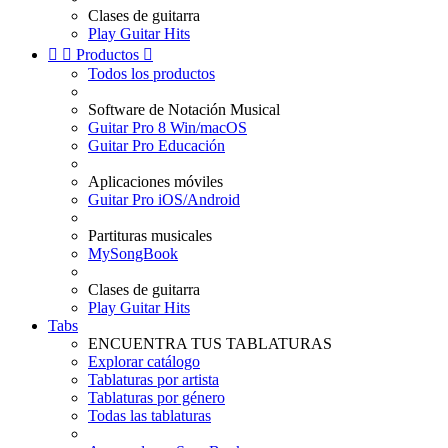
Clases de guitarra
Play Guitar Hits


Productos

Todos los productos
Software de Notación Musical
Guitar Pro 8 Win/macOS
Guitar Pro Educación
Aplicaciones móviles
Guitar Pro iOS/Android
Partituras musicales
MySongBook
Clases de guitarra
Play Guitar Hits
Tabs
ENCUENTRA TUS TABLATURAS
Explorar catálogo
Tablaturas por artista
Tablaturas por género
Todas las tablaturas