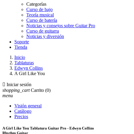
Categorías
Curso de bajo
Teoría musical
Curso de batería
Noticias y consejos sobre Guitar Pro
Curso de guitarra
Noticias y diversión
Soporte
Tienda
Inicio
Tablaturas
Edwyn Collins
A Girl Like You

Iniciar sesión
shopping_cart
Carrito
(0)
menu
Visión general
Catálogo
Precios
A Girl Like You Tablatura Guitar Pro - Edwyn Collins
Rhythm Guitar