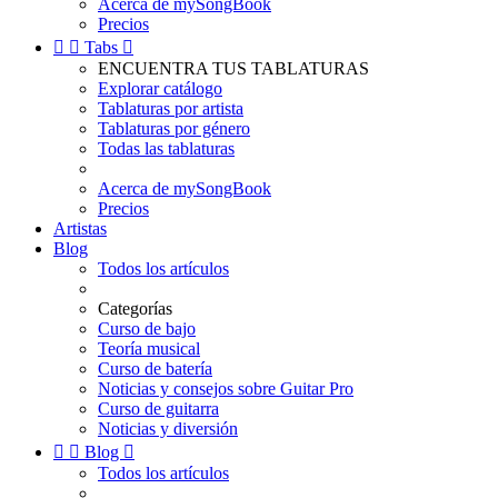
Acerca de mySongBook
Precios


Tabs

ENCUENTRA TUS TABLATURAS
Explorar catálogo
Tablaturas por artista
Tablaturas por género
Todas las tablaturas
Acerca de mySongBook
Precios
Artistas
Blog
Todos los artículos
Categorías
Curso de bajo
Teoría musical
Curso de batería
Noticias y consejos sobre Guitar Pro
Curso de guitarra
Noticias y diversión


Blog

Todos los artículos