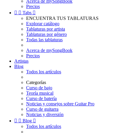
Acerca de mySongBook
Precios


Tabs

ENCUENTRA TUS TABLATURAS
Explorar catálogo
Tablaturas por artista
Tablaturas por género
Todas las tablaturas
Acerca de mySongBook
Precios
Artistas
Blog
Todos los artículos
Categorías
Curso de bajo
Teoría musical
Curso de batería
Noticias y consejos sobre Guitar Pro
Curso de guitarra
Noticias y diversión


Blog

Todos los artículos