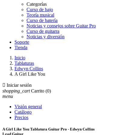
Categorías
Curso de bajo
Teoría musical
Curso de batería
Noticias y consejos sobre Guitar Pro
Curso de guitarra
Noticias y diversión
Soporte
Tienda
Inicio
Tablaturas
Edwyn Collins
A Girl Like You

Iniciar sesión
shopping_cart
Carrito
(0)
menu
Visión general
Catálogo
Precios
A Girl Like You Tablatura Guitar Pro - Edwyn Collins
Lead Guitar