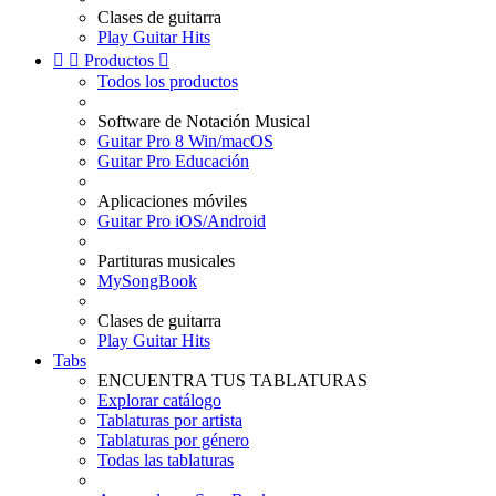
Clases de guitarra
Play Guitar Hits


Productos

Todos los productos
Software de Notación Musical
Guitar Pro 8 Win/macOS
Guitar Pro Educación
Aplicaciones móviles
Guitar Pro iOS/Android
Partituras musicales
MySongBook
Clases de guitarra
Play Guitar Hits
Tabs
ENCUENTRA TUS TABLATURAS
Explorar catálogo
Tablaturas por artista
Tablaturas por género
Todas las tablaturas