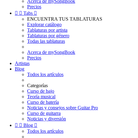
Acerca de mySongBook
Precios


Tabs

ENCUENTRA TUS TABLATURAS
Explorar catálogo
Tablaturas por artista
Tablaturas por género
Todas las tablaturas
Acerca de mySongBook
Precios
Artistas
Blog
Todos los artículos
Categorías
Curso de bajo
Teoría musical
Curso de batería
Noticias y consejos sobre Guitar Pro
Curso de guitarra
Noticias y diversión


Blog

Todos los artículos