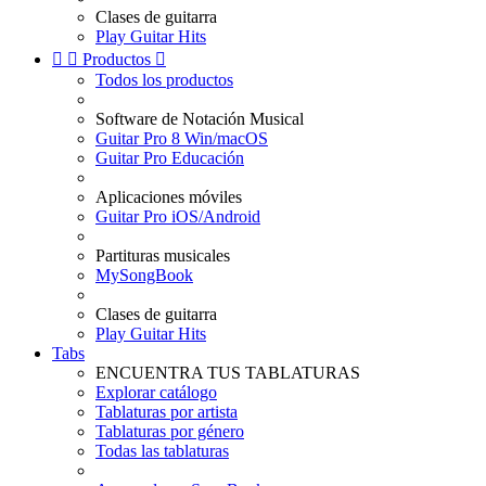
Clases de guitarra
Play Guitar Hits


Productos

Todos los productos
Software de Notación Musical
Guitar Pro 8 Win/macOS
Guitar Pro Educación
Aplicaciones móviles
Guitar Pro iOS/Android
Partituras musicales
MySongBook
Clases de guitarra
Play Guitar Hits
Tabs
ENCUENTRA TUS TABLATURAS
Explorar catálogo
Tablaturas por artista
Tablaturas por género
Todas las tablaturas