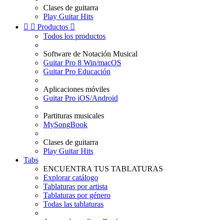
Clases de guitarra
Play Guitar Hits


Productos

Todos los productos
Software de Notación Musical
Guitar Pro 8 Win/macOS
Guitar Pro Educación
Aplicaciones móviles
Guitar Pro iOS/Android
Partituras musicales
MySongBook
Clases de guitarra
Play Guitar Hits
Tabs
ENCUENTRA TUS TABLATURAS
Explorar catálogo
Tablaturas por artista
Tablaturas por género
Todas las tablaturas