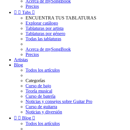
Acerca de mySongBook
Precios


Tabs

ENCUENTRA TUS TABLATURAS
Explorar catálogo
Tablaturas por artista
Tablaturas por género
Todas las tablaturas
Acerca de mySongBook
Precios
Artistas
Blog
Todos los artículos
Categorías
Curso de bajo
Teoría musical
Curso de batería
Noticias y consejos sobre Guitar Pro
Curso de guitarra
Noticias y diversión


Blog

Todos los artículos