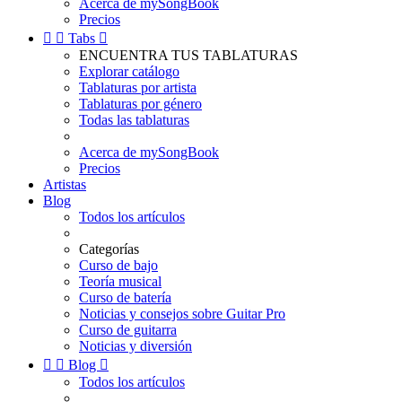
Acerca de mySongBook
Precios


Tabs

ENCUENTRA TUS TABLATURAS
Explorar catálogo
Tablaturas por artista
Tablaturas por género
Todas las tablaturas
Acerca de mySongBook
Precios
Artistas
Blog
Todos los artículos
Categorías
Curso de bajo
Teoría musical
Curso de batería
Noticias y consejos sobre Guitar Pro
Curso de guitarra
Noticias y diversión


Blog

Todos los artículos