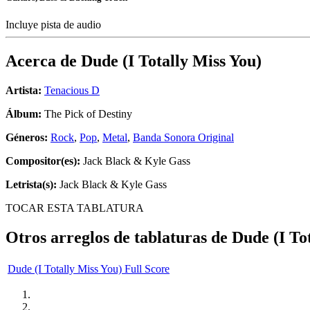
Incluye pista de audio
Acerca de
Dude (I Totally Miss You)
Artista:
Tenacious D
Álbum:
The Pick of Destiny
Géneros:
Rock
,
Pop
,
Metal
,
Banda Sonora Original
Compositor(es):
Jack Black & Kyle Gass
Letrista(s):
Jack Black & Kyle Gass
TOCAR ESTA TABLATURA
Otros arreglos de tablaturas de
Dude (I To
Dude (I Totally Miss You) Full Score