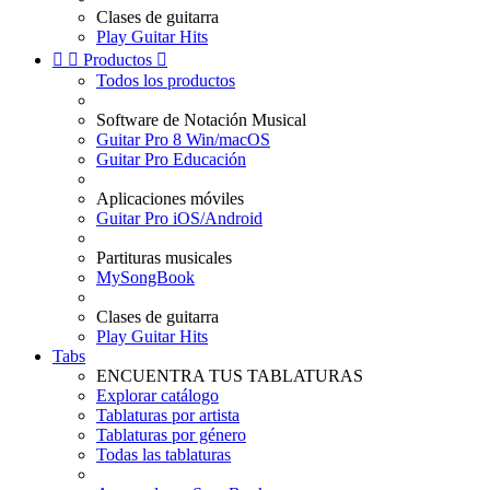
Clases de guitarra
Play Guitar Hits


Productos

Todos los productos
Software de Notación Musical
Guitar Pro 8 Win/macOS
Guitar Pro Educación
Aplicaciones móviles
Guitar Pro iOS/Android
Partituras musicales
MySongBook
Clases de guitarra
Play Guitar Hits
Tabs
ENCUENTRA TUS TABLATURAS
Explorar catálogo
Tablaturas por artista
Tablaturas por género
Todas las tablaturas