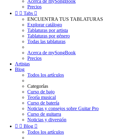
Acerca de mySongBook
Precios


Tabs

ENCUENTRA TUS TABLATURAS
Explorar catálogo
Tablaturas por artista
Tablaturas por género
Todas las tablaturas
Acerca de mySongBook
Precios
Artistas
Blog
Todos los artículos
Categorías
Curso de bajo
Teoría musical
Curso de batería
Noticias y consejos sobre Guitar Pro
Curso de guitarra
Noticias y diversión


Blog

Todos los artículos