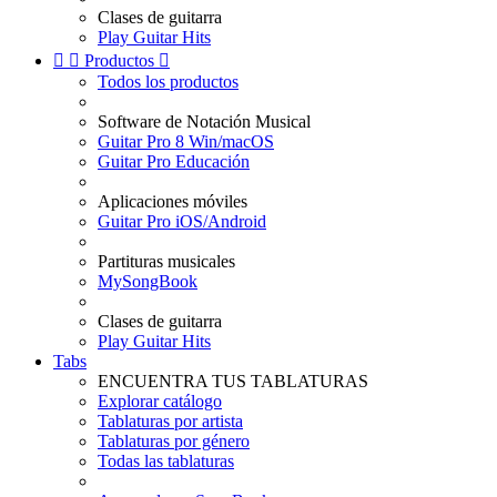
Clases de guitarra
Play Guitar Hits


Productos

Todos los productos
Software de Notación Musical
Guitar Pro 8 Win/macOS
Guitar Pro Educación
Aplicaciones móviles
Guitar Pro iOS/Android
Partituras musicales
MySongBook
Clases de guitarra
Play Guitar Hits
Tabs
ENCUENTRA TUS TABLATURAS
Explorar catálogo
Tablaturas por artista
Tablaturas por género
Todas las tablaturas