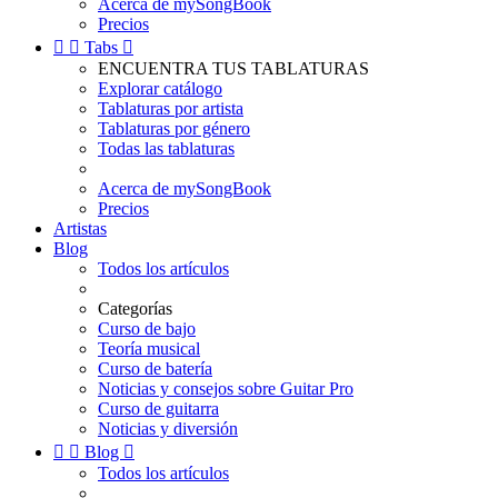
Acerca de mySongBook
Precios


Tabs

ENCUENTRA TUS TABLATURAS
Explorar catálogo
Tablaturas por artista
Tablaturas por género
Todas las tablaturas
Acerca de mySongBook
Precios
Artistas
Blog
Todos los artículos
Categorías
Curso de bajo
Teoría musical
Curso de batería
Noticias y consejos sobre Guitar Pro
Curso de guitarra
Noticias y diversión


Blog

Todos los artículos