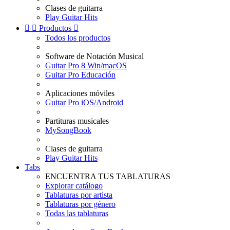
Clases de guitarra
Play Guitar Hits


Productos

Todos los productos
Software de Notación Musical
Guitar Pro 8 Win/macOS
Guitar Pro Educación
Aplicaciones móviles
Guitar Pro iOS/Android
Partituras musicales
MySongBook
Clases de guitarra
Play Guitar Hits
Tabs
ENCUENTRA TUS TABLATURAS
Explorar catálogo
Tablaturas por artista
Tablaturas por género
Todas las tablaturas