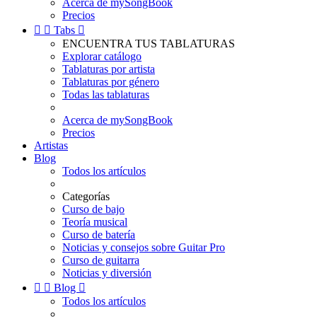
Acerca de mySongBook
Precios


Tabs

ENCUENTRA TUS TABLATURAS
Explorar catálogo
Tablaturas por artista
Tablaturas por género
Todas las tablaturas
Acerca de mySongBook
Precios
Artistas
Blog
Todos los artículos
Categorías
Curso de bajo
Teoría musical
Curso de batería
Noticias y consejos sobre Guitar Pro
Curso de guitarra
Noticias y diversión


Blog

Todos los artículos