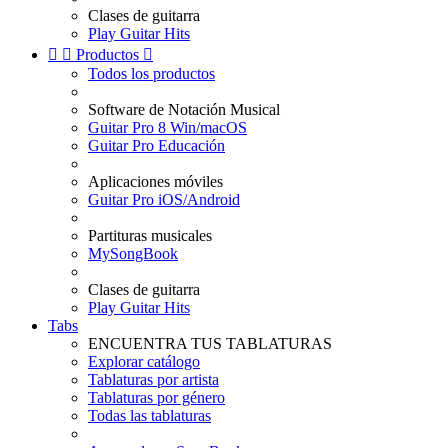
Clases de guitarra
Play Guitar Hits


Productos

Todos los productos
Software de Notación Musical
Guitar Pro 8 Win/macOS
Guitar Pro Educación
Aplicaciones móviles
Guitar Pro iOS/Android
Partituras musicales
MySongBook
Clases de guitarra
Play Guitar Hits
Tabs
ENCUENTRA TUS TABLATURAS
Explorar catálogo
Tablaturas por artista
Tablaturas por género
Todas las tablaturas