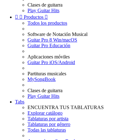
Clases de guitarra
Play Guitar Hits


Productos

Todos los productos
Software de Notación Musical
Guitar Pro 8 Win/macOS
Guitar Pro Educación
Aplicaciones móviles
Guitar Pro iOS/Android
Partituras musicales
MySongBook
Clases de guitarra
Play Guitar Hits
Tabs
ENCUENTRA TUS TABLATURAS
Explorar catálogo
Tablaturas por artista
Tablaturas por género
Todas las tablaturas