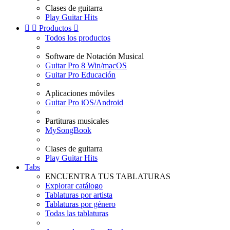
Clases de guitarra
Play Guitar Hits


Productos

Todos los productos
Software de Notación Musical
Guitar Pro 8 Win/macOS
Guitar Pro Educación
Aplicaciones móviles
Guitar Pro iOS/Android
Partituras musicales
MySongBook
Clases de guitarra
Play Guitar Hits
Tabs
ENCUENTRA TUS TABLATURAS
Explorar catálogo
Tablaturas por artista
Tablaturas por género
Todas las tablaturas