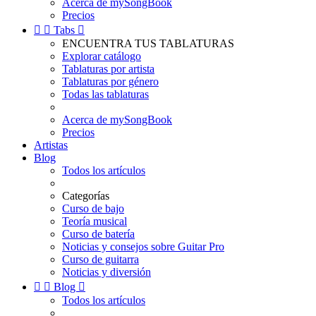
Acerca de mySongBook
Precios


Tabs

ENCUENTRA TUS TABLATURAS
Explorar catálogo
Tablaturas por artista
Tablaturas por género
Todas las tablaturas
Acerca de mySongBook
Precios
Artistas
Blog
Todos los artículos
Categorías
Curso de bajo
Teoría musical
Curso de batería
Noticias y consejos sobre Guitar Pro
Curso de guitarra
Noticias y diversión


Blog

Todos los artículos