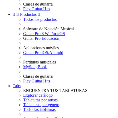
Clases de guitarra
Play Guitar Hits


Productos

Todos los productos
Software de Notación Musical
Guitar Pro 8 Win/macOS
Guitar Pro Educación
Aplicaciones móviles
Guitar Pro iOS/Android
Partituras musicales
MySongBook
Clases de guitarra
Play Guitar Hits
Tabs
ENCUENTRA TUS TABLATURAS
Explorar catálogo
Tablaturas por artista
Tablaturas por género
Todas las tablaturas