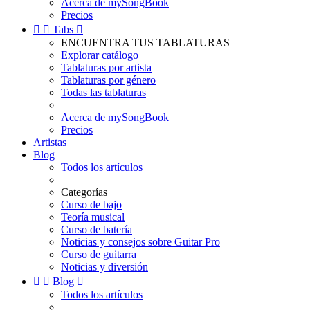
Acerca de mySongBook
Precios


Tabs

ENCUENTRA TUS TABLATURAS
Explorar catálogo
Tablaturas por artista
Tablaturas por género
Todas las tablaturas
Acerca de mySongBook
Precios
Artistas
Blog
Todos los artículos
Categorías
Curso de bajo
Teoría musical
Curso de batería
Noticias y consejos sobre Guitar Pro
Curso de guitarra
Noticias y diversión


Blog

Todos los artículos