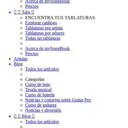
Acerca de mySongBook
Precios


Tabs

ENCUENTRA TUS TABLATURAS
Explorar catálogo
Tablaturas por artista
Tablaturas por género
Todas las tablaturas
Acerca de mySongBook
Precios
Artistas
Blog
Todos los artículos
Categorías
Curso de bajo
Teoría musical
Curso de batería
Noticias y consejos sobre Guitar Pro
Curso de guitarra
Noticias y diversión


Blog

Todos los artículos