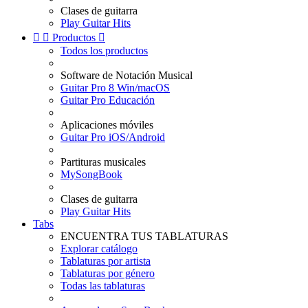
Clases de guitarra
Play Guitar Hits


Productos

Todos los productos
Software de Notación Musical
Guitar Pro 8 Win/macOS
Guitar Pro Educación
Aplicaciones móviles
Guitar Pro iOS/Android
Partituras musicales
MySongBook
Clases de guitarra
Play Guitar Hits
Tabs
ENCUENTRA TUS TABLATURAS
Explorar catálogo
Tablaturas por artista
Tablaturas por género
Todas las tablaturas