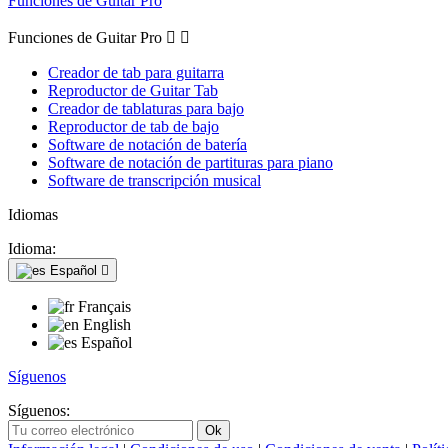
Funciones de Guitar Pro
Funciones de Guitar Pro


Creador de tab para guitarra
Reproductor de Guitar Tab
Creador de tablaturas para bajo
Reproductor de tab de bajo
Software de notación de batería
Software de notación de partituras para piano
Software de transcripción musical
Idiomas
Idioma:
Español

Français
English
Español
Síguenos
Síguenos: