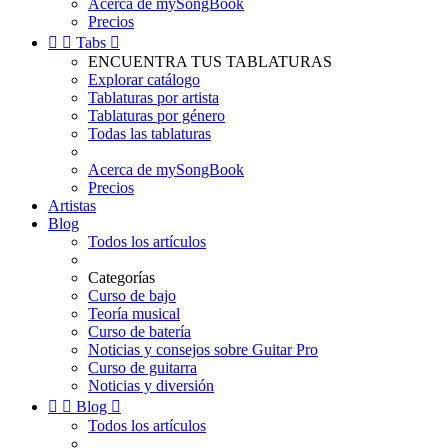
Acerca de mySongBook
Precios


Tabs

ENCUENTRA TUS TABLATURAS
Explorar catálogo
Tablaturas por artista
Tablaturas por género
Todas las tablaturas
Acerca de mySongBook
Precios
Artistas
Blog
Todos los artículos
Categorías
Curso de bajo
Teoría musical
Curso de batería
Noticias y consejos sobre Guitar Pro
Curso de guitarra
Noticias y diversión


Blog

Todos los artículos