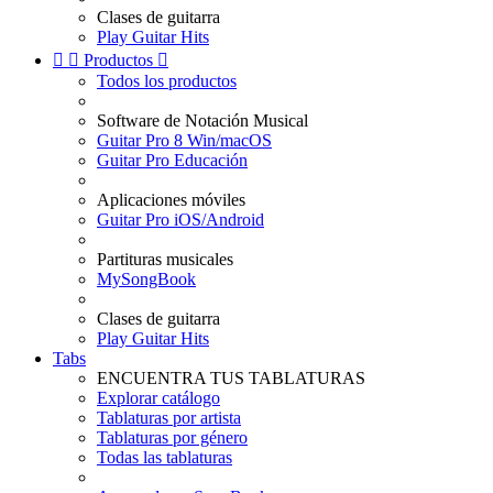
Clases de guitarra
Play Guitar Hits


Productos

Todos los productos
Software de Notación Musical
Guitar Pro 8 Win/macOS
Guitar Pro Educación
Aplicaciones móviles
Guitar Pro iOS/Android
Partituras musicales
MySongBook
Clases de guitarra
Play Guitar Hits
Tabs
ENCUENTRA TUS TABLATURAS
Explorar catálogo
Tablaturas por artista
Tablaturas por género
Todas las tablaturas