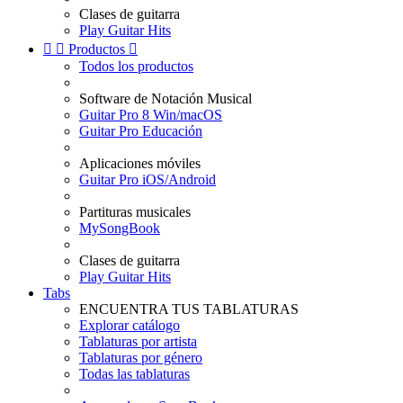
Clases de guitarra
Play Guitar Hits


Productos

Todos los productos
Software de Notación Musical
Guitar Pro 8 Win/macOS
Guitar Pro Educación
Aplicaciones móviles
Guitar Pro iOS/Android
Partituras musicales
MySongBook
Clases de guitarra
Play Guitar Hits
Tabs
ENCUENTRA TUS TABLATURAS
Explorar catálogo
Tablaturas por artista
Tablaturas por género
Todas las tablaturas