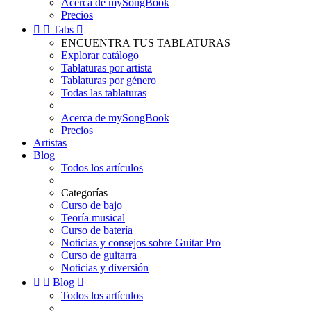
Acerca de mySongBook
Precios


Tabs

ENCUENTRA TUS TABLATURAS
Explorar catálogo
Tablaturas por artista
Tablaturas por género
Todas las tablaturas
Acerca de mySongBook
Precios
Artistas
Blog
Todos los artículos
Categorías
Curso de bajo
Teoría musical
Curso de batería
Noticias y consejos sobre Guitar Pro
Curso de guitarra
Noticias y diversión


Blog

Todos los artículos