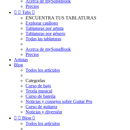
Acerca de mySongBook
Precios


Tabs

ENCUENTRA TUS TABLATURAS
Explorar catálogo
Tablaturas por artista
Tablaturas por género
Todas las tablaturas
Acerca de mySongBook
Precios
Artistas
Blog
Todos los artículos
Categorías
Curso de bajo
Teoría musical
Curso de batería
Noticias y consejos sobre Guitar Pro
Curso de guitarra
Noticias y diversión


Blog

Todos los artículos