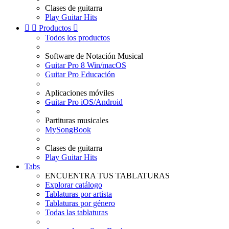
Clases de guitarra
Play Guitar Hits


Productos

Todos los productos
Software de Notación Musical
Guitar Pro 8 Win/macOS
Guitar Pro Educación
Aplicaciones móviles
Guitar Pro iOS/Android
Partituras musicales
MySongBook
Clases de guitarra
Play Guitar Hits
Tabs
ENCUENTRA TUS TABLATURAS
Explorar catálogo
Tablaturas por artista
Tablaturas por género
Todas las tablaturas