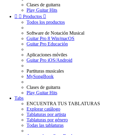
Clases de guitarra
Play Guitar Hits


Productos

Todos los productos
Software de Notación Musical
Guitar Pro 8 Win/macOS
Guitar Pro Educación
Aplicaciones móviles
Guitar Pro iOS/Android
Partituras musicales
MySongBook
Clases de guitarra
Play Guitar Hits
Tabs
ENCUENTRA TUS TABLATURAS
Explorar catálogo
Tablaturas por artista
Tablaturas por género
Todas las tablaturas