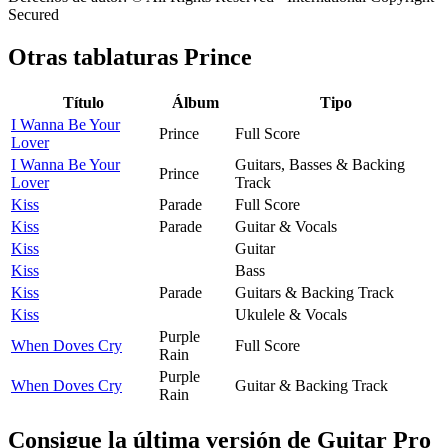
Secured
Otras tablaturas
Prince
Título
Álbum
Tipo
I Wanna Be Your
Prince
Full Score
Lover
I Wanna Be Your
Guitars, Basses & Backing
Prince
Lover
Track
Kiss
Parade
Full Score
Kiss
Parade
Guitar & Vocals
Kiss
Guitar
Kiss
Bass
Kiss
Parade
Guitars & Backing Track
Kiss
Ukulele & Vocals
Purple
When Doves Cry
Full Score
Rain
Purple
When Doves Cry
Guitar & Backing Track
Rain
Consigue la última versión de Guitar Pro