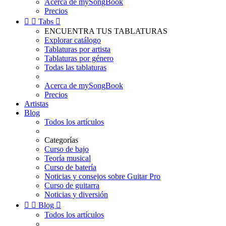
Acerca de mySongBook
Precios


Tabs

ENCUENTRA TUS TABLATURAS
Explorar catálogo
Tablaturas por artista
Tablaturas por género
Todas las tablaturas
Acerca de mySongBook
Precios
Artistas
Blog
Todos los artículos
Categorías
Curso de bajo
Teoría musical
Curso de batería
Noticias y consejos sobre Guitar Pro
Curso de guitarra
Noticias y diversión


Blog

Todos los artículos