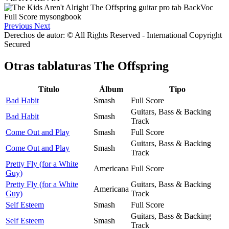
Previous
Next
Derechos de autor: © All Rights Reserved - International Copyright
Secured
Otras tablaturas
The Offspring
Título
Álbum
Tipo
Bad Habit
Smash
Full Score
Guitars, Bass & Backing
Bad Habit
Smash
Track
Come Out and Play
Smash
Full Score
Guitars, Bass & Backing
Come Out and Play
Smash
Track
Pretty Fly (for a White
Americana
Full Score
Guy)
Pretty Fly (for a White
Guitars, Bass & Backing
Americana
Guy)
Track
Self Esteem
Smash
Full Score
Guitars, Bass & Backing
Self Esteem
Smash
Track