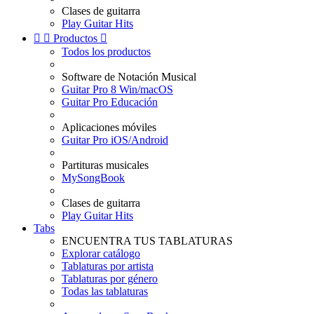
Clases de guitarra
Play Guitar Hits


Productos

Todos los productos
Software de Notación Musical
Guitar Pro 8 Win/macOS
Guitar Pro Educación
Aplicaciones móviles
Guitar Pro iOS/Android
Partituras musicales
MySongBook
Clases de guitarra
Play Guitar Hits
Tabs
ENCUENTRA TUS TABLATURAS
Explorar catálogo
Tablaturas por artista
Tablaturas por género
Todas las tablaturas