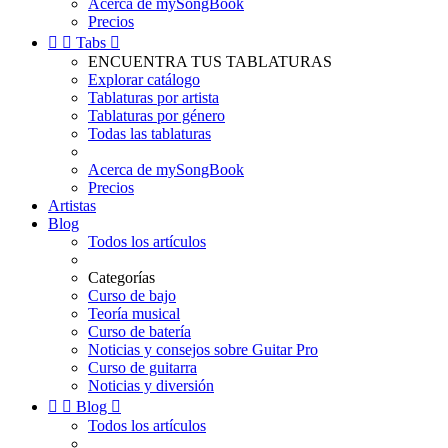
Acerca de mySongBook
Precios


Tabs

ENCUENTRA TUS TABLATURAS
Explorar catálogo
Tablaturas por artista
Tablaturas por género
Todas las tablaturas
Acerca de mySongBook
Precios
Artistas
Blog
Todos los artículos
Categorías
Curso de bajo
Teoría musical
Curso de batería
Noticias y consejos sobre Guitar Pro
Curso de guitarra
Noticias y diversión


Blog

Todos los artículos