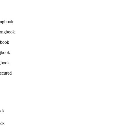
Secured
ack
ack