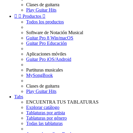
Clases de guitarra
Play Guitar Hits


Productos

Todos los productos
Software de Notación Musical
Guitar Pro 8 Win/macOS
Guitar Pro Educación
Aplicaciones móviles
Guitar Pro iOS/Android
Partituras musicales
MySongBook
Clases de guitarra
Play Guitar Hits
Tabs
ENCUENTRA TUS TABLATURAS
Explorar catálogo
Tablaturas por artista
Tablaturas por género
Todas las tablaturas