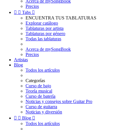
Acerca de mySongBook
Precios


Tabs

ENCUENTRA TUS TABLATURAS
Explorar catálogo
Tablaturas por artista
Tablaturas por género
Todas las tablaturas
Acerca de mySongBook
Precios
Artistas
Blog
Todos los artículos
Categorías
Curso de bajo
Teoría musical
Curso de batería
Noticias y consejos sobre Guitar Pro
Curso de guitarra
Noticias y diversión


Blog

Todos los artículos