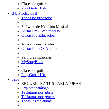
Clases de guitarra
Play Guitar Hits


Productos

Todos los productos
Software de Notación Musical
Guitar Pro 8 Win/macOS
Guitar Pro Educación
Aplicaciones móviles
Guitar Pro iOS/Android
Partituras musicales
MySongBook
Clases de guitarra
Play Guitar Hits
Tabs
ENCUENTRA TUS TABLATURAS
Explorar catálogo
Tablaturas por artista
Tablaturas por género
Todas las tablaturas