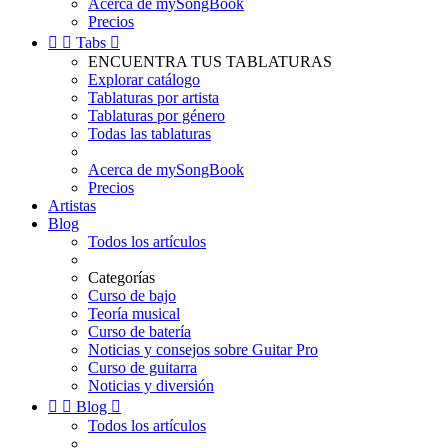
Acerca de mySongBook
Precios


Tabs

ENCUENTRA TUS TABLATURAS
Explorar catálogo
Tablaturas por artista
Tablaturas por género
Todas las tablaturas
Acerca de mySongBook
Precios
Artistas
Blog
Todos los artículos
Categorías
Curso de bajo
Teoría musical
Curso de batería
Noticias y consejos sobre Guitar Pro
Curso de guitarra
Noticias y diversión


Blog

Todos los artículos