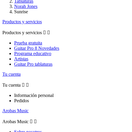
Tablaturas
Norah Jones
Sunrise
Productos y servicios
Productos y servicios


Prueba gratuita
Guitar Pro 8 Novedades
Programa educativo
Artistas
Guitar Pro tablaturas
Tu cuenta
Tu cuenta


Información personal
Pedidos
Arobas Music
Arobas Music


Sobre nosotros