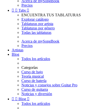
Acerca de mySongBook
Precios


Tabs

ENCUENTRA TUS TABLATURAS
Explorar catálogo
Tablaturas por artista
Tablaturas por género
Todas las tablaturas
Acerca de mySongBook
Precios
Artistas
Blog
Todos los artículos
Categorías
Curso de bajo
Teoría musical
Curso de batería
Noticias y consejos sobre Guitar Pro
Curso de guitarra
Noticias y diversión


Blog

Todos los artículos