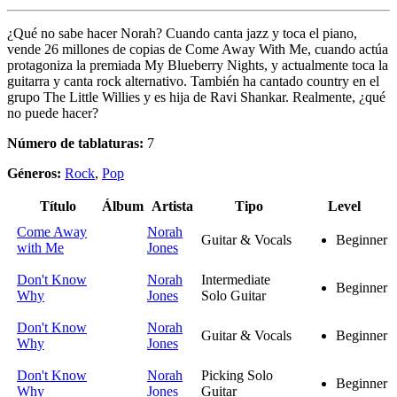
¿Qué no sabe hacer Norah? Cuando canta jazz y toca el piano,
vende 26 millones de copias de Come Away With Me, cuando actúa
protagoniza la premiada My Blueberry Nights, y actualmente toca la
guitarra y canta rock alternativo. También ha cantado country en el
grupo The Little Willies y es hija de Ravi Shankar. Realmente, ¿qué
no puede hacer?
Número de tablaturas:
7
Géneros:
Rock
,
Pop
Título
Álbum
Artista
Tipo
Level
Come Away
Norah
Guitar & Vocals
Beginner
with Me
Jones
Don't Know
Norah
Intermediate
Beginner
Why
Jones
Solo Guitar
Don't Know
Norah
Guitar & Vocals
Beginner
Why
Jones
Don't Know
Norah
Picking Solo
Beginner
Why
Jones
Guitar