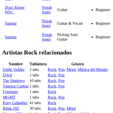
Don't Know
Norah
Guitar
Beginner
Why
Jones
Norah
Sunrise
Guitar & Vocals
Beginner
Jones
Norah
Picking Solo
Sunrise
Beginner
Jones
Guitar
Artistas Rock
relacionados
Nombre
Tablatura
Género
Eddie Vedder
2 tabs
Rock
,
Pop
,
Metal
,
Música del Mundo
D4vd
1 tabs
Rock
,
Pop
The Shadows
10 tabs
Rock
,
Pop
Vanessa Carlton
1 tabs
Rock
,
Pop
Foreigner
1 tabs
Rock
MGMT
1 tabs
Rock
,
Pop
Rory Gallagher
41 tabs
Rock
Blink-182
30 tabs
Rock
,
Pop
,
Metal