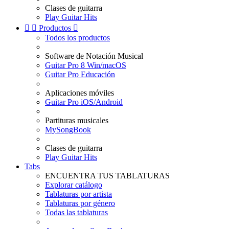
Clases de guitarra
Play Guitar Hits


Productos

Todos los productos
Software de Notación Musical
Guitar Pro 8 Win/macOS
Guitar Pro Educación
Aplicaciones móviles
Guitar Pro iOS/Android
Partituras musicales
MySongBook
Clases de guitarra
Play Guitar Hits
Tabs
ENCUENTRA TUS TABLATURAS
Explorar catálogo
Tablaturas por artista
Tablaturas por género
Todas las tablaturas