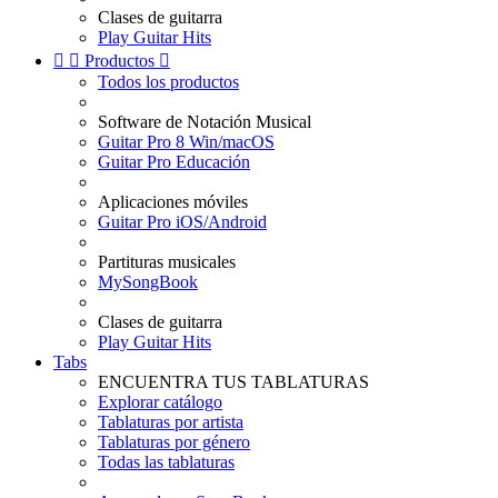
Clases de guitarra
Play Guitar Hits


Productos

Todos los productos
Software de Notación Musical
Guitar Pro 8 Win/macOS
Guitar Pro Educación
Aplicaciones móviles
Guitar Pro iOS/Android
Partituras musicales
MySongBook
Clases de guitarra
Play Guitar Hits
Tabs
ENCUENTRA TUS TABLATURAS
Explorar catálogo
Tablaturas por artista
Tablaturas por género
Todas las tablaturas