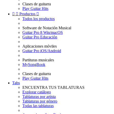
Clases de guitarra
Play Guitar Hits


Productos

Todos los productos
Software de Notación Musical
Guitar Pro 8 Win/macOS
Guitar Pro Educación
Aplicaciones móviles
Guitar Pro iOS/Android
Partituras musicales
MySongBook
Clases de guitarra
Play Guitar Hits
Tabs
ENCUENTRA TUS TABLATURAS
Explorar catálogo
Tablaturas por artista
Tablaturas por género
Todas las tablaturas