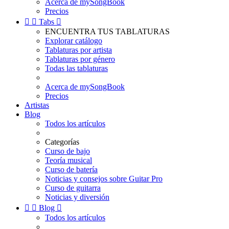
Acerca de mySongBook
Precios


Tabs

ENCUENTRA TUS TABLATURAS
Explorar catálogo
Tablaturas por artista
Tablaturas por género
Todas las tablaturas
Acerca de mySongBook
Precios
Artistas
Blog
Todos los artículos
Categorías
Curso de bajo
Teoría musical
Curso de batería
Noticias y consejos sobre Guitar Pro
Curso de guitarra
Noticias y diversión


Blog

Todos los artículos