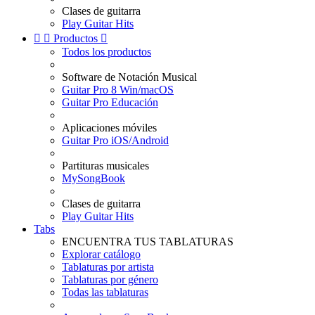
Clases de guitarra
Play Guitar Hits


Productos

Todos los productos
Software de Notación Musical
Guitar Pro 8 Win/macOS
Guitar Pro Educación
Aplicaciones móviles
Guitar Pro iOS/Android
Partituras musicales
MySongBook
Clases de guitarra
Play Guitar Hits
Tabs
ENCUENTRA TUS TABLATURAS
Explorar catálogo
Tablaturas por artista
Tablaturas por género
Todas las tablaturas