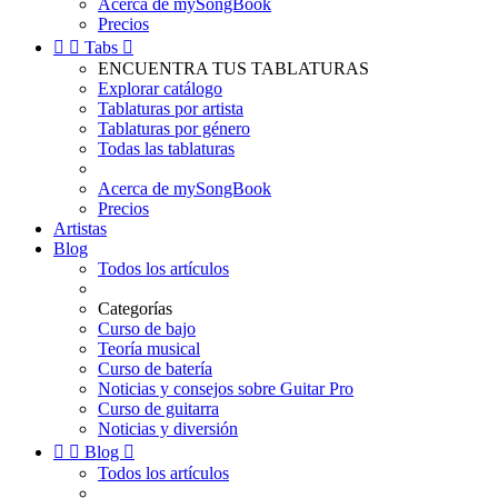
Acerca de mySongBook
Precios


Tabs

ENCUENTRA TUS TABLATURAS
Explorar catálogo
Tablaturas por artista
Tablaturas por género
Todas las tablaturas
Acerca de mySongBook
Precios
Artistas
Blog
Todos los artículos
Categorías
Curso de bajo
Teoría musical
Curso de batería
Noticias y consejos sobre Guitar Pro
Curso de guitarra
Noticias y diversión


Blog

Todos los artículos