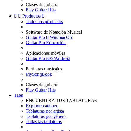
Clases de guitarra
Play Guitar Hits


Productos

Todos los productos
Software de Notación Musical
Guitar Pro 8 Win/macOS
Guitar Pro Educación
Aplicaciones móviles
Guitar Pro iOS/Android
Partituras musicales
MySongBook
Clases de guitarra
Play Guitar Hits
Tabs
ENCUENTRA TUS TABLATURAS
Explorar catálogo
Tablaturas por artista
Tablaturas por género
Todas las tablaturas