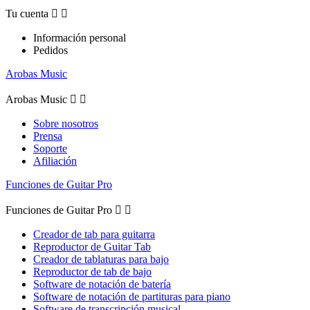
Tu cuenta


Información personal
Pedidos
Arobas Music
Arobas Music


Sobre nosotros
Prensa
Soporte
Afiliación
Funciones de Guitar Pro
Funciones de Guitar Pro


Creador de tab para guitarra
Reproductor de Guitar Tab
Creador de tablaturas para bajo
Reproductor de tab de bajo
Software de notación de batería
Software de notación de partituras para piano
Software de transcripción musical