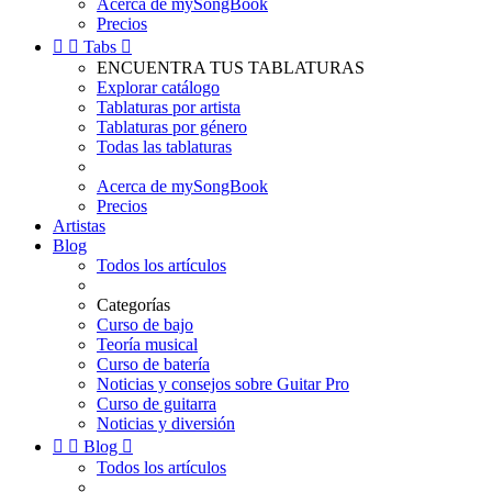
Acerca de mySongBook
Precios


Tabs

ENCUENTRA TUS TABLATURAS
Explorar catálogo
Tablaturas por artista
Tablaturas por género
Todas las tablaturas
Acerca de mySongBook
Precios
Artistas
Blog
Todos los artículos
Categorías
Curso de bajo
Teoría musical
Curso de batería
Noticias y consejos sobre Guitar Pro
Curso de guitarra
Noticias y diversión


Blog

Todos los artículos