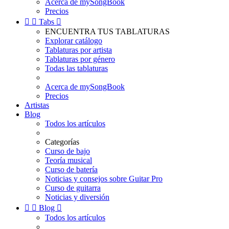
Acerca de mySongBook
Precios


Tabs

ENCUENTRA TUS TABLATURAS
Explorar catálogo
Tablaturas por artista
Tablaturas por género
Todas las tablaturas
Acerca de mySongBook
Precios
Artistas
Blog
Todos los artículos
Categorías
Curso de bajo
Teoría musical
Curso de batería
Noticias y consejos sobre Guitar Pro
Curso de guitarra
Noticias y diversión


Blog

Todos los artículos