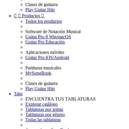
Clases de guitarra
Play Guitar Hits


Productos

Todos los productos
Software de Notación Musical
Guitar Pro 8 Win/macOS
Guitar Pro Educación
Aplicaciones móviles
Guitar Pro iOS/Android
Partituras musicales
MySongBook
Clases de guitarra
Play Guitar Hits
Tabs
ENCUENTRA TUS TABLATURAS
Explorar catálogo
Tablaturas por artista
Tablaturas por género
Todas las tablaturas