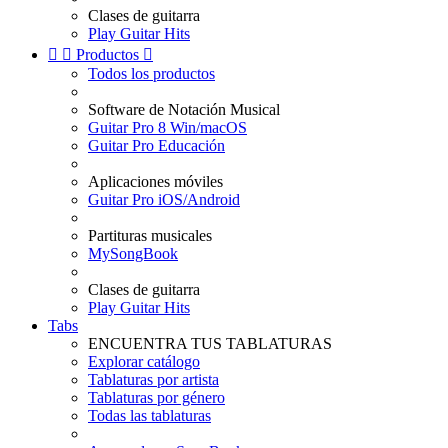
Clases de guitarra
Play Guitar Hits


Productos

Todos los productos
Software de Notación Musical
Guitar Pro 8 Win/macOS
Guitar Pro Educación
Aplicaciones móviles
Guitar Pro iOS/Android
Partituras musicales
MySongBook
Clases de guitarra
Play Guitar Hits
Tabs
ENCUENTRA TUS TABLATURAS
Explorar catálogo
Tablaturas por artista
Tablaturas por género
Todas las tablaturas