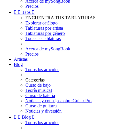
Acerca de mySongBook
Precios


Tabs

ENCUENTRA TUS TABLATURAS
Explorar catálogo
Tablaturas por artista
Tablaturas por género
Todas las tablaturas
Acerca de mySongBook
Precios
Artistas
Blog
Todos los artículos
Categorías
Curso de bajo
Teoría musical
Curso de batería
Noticias y consejos sobre Guitar Pro
Curso de guitarra
Noticias y diversión


Blog

Todos los artículos