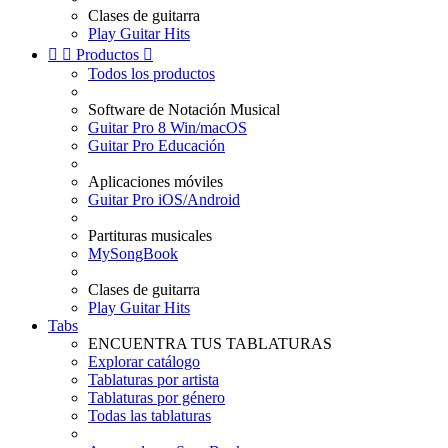
Clases de guitarra
Play Guitar Hits


Productos

Todos los productos
Software de Notación Musical
Guitar Pro 8 Win/macOS
Guitar Pro Educación
Aplicaciones móviles
Guitar Pro iOS/Android
Partituras musicales
MySongBook
Clases de guitarra
Play Guitar Hits
Tabs
ENCUENTRA TUS TABLATURAS
Explorar catálogo
Tablaturas por artista
Tablaturas por género
Todas las tablaturas