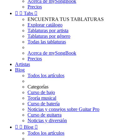
Acerca de mySongBook
Precios


Tabs

ENCUENTRA TUS TABLATURAS
Explorar catálogo
Tablaturas por artista
Tablaturas por género
Todas las tablaturas
Acerca de mySongBook
Precios
Artistas
Blog
Todos los artículos
Categorías
Curso de bajo
Teoría musical
Curso de batería
Noticias y consejos sobre Guitar Pro
Curso de guitarra
Noticias y diversión


Blog

Todos los artículos