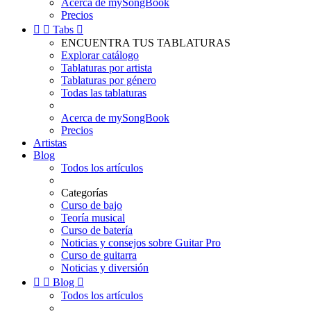
Acerca de mySongBook
Precios


Tabs

ENCUENTRA TUS TABLATURAS
Explorar catálogo
Tablaturas por artista
Tablaturas por género
Todas las tablaturas
Acerca de mySongBook
Precios
Artistas
Blog
Todos los artículos
Categorías
Curso de bajo
Teoría musical
Curso de batería
Noticias y consejos sobre Guitar Pro
Curso de guitarra
Noticias y diversión


Blog

Todos los artículos