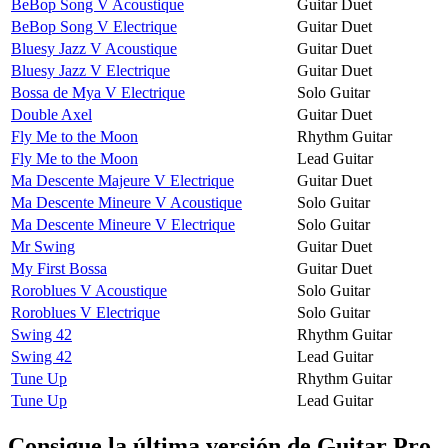
BeBop Song V Acoustique
Guitar Duet
BeBop Song V Electrique
Guitar Duet
Bluesy Jazz V Acoustique
Guitar Duet
Bluesy Jazz V Electrique
Guitar Duet
Bossa de Mya V Electrique
Solo Guitar
Double Axel
Guitar Duet
Fly Me to the Moon
Rhythm Guitar
Fly Me to the Moon
Lead Guitar
Ma Descente Majeure V Electrique
Guitar Duet
Ma Descente Mineure V Acoustique
Solo Guitar
Ma Descente Mineure V Electrique
Solo Guitar
Mr Swing
Guitar Duet
My First Bossa
Guitar Duet
Roroblues V Acoustique
Solo Guitar
Roroblues V Electrique
Solo Guitar
Swing 42
Rhythm Guitar
Swing 42
Lead Guitar
Tune Up
Rhythm Guitar
Tune Up
Lead Guitar
Consigue la última versión de Guitar Pro