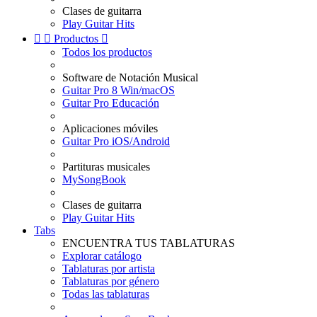
Clases de guitarra
Play Guitar Hits


Productos

Todos los productos
Software de Notación Musical
Guitar Pro 8 Win/macOS
Guitar Pro Educación
Aplicaciones móviles
Guitar Pro iOS/Android
Partituras musicales
MySongBook
Clases de guitarra
Play Guitar Hits
Tabs
ENCUENTRA TUS TABLATURAS
Explorar catálogo
Tablaturas por artista
Tablaturas por género
Todas las tablaturas