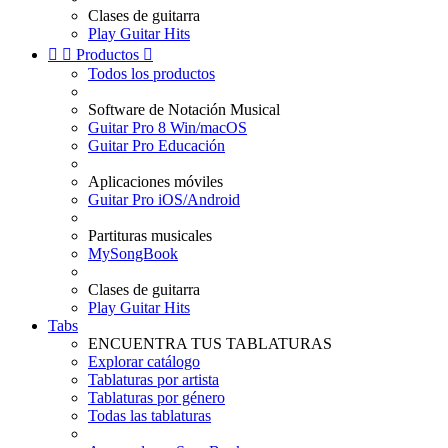
Clases de guitarra
Play Guitar Hits


Productos

Todos los productos
Software de Notación Musical
Guitar Pro 8 Win/macOS
Guitar Pro Educación
Aplicaciones móviles
Guitar Pro iOS/Android
Partituras musicales
MySongBook
Clases de guitarra
Play Guitar Hits
Tabs
ENCUENTRA TUS TABLATURAS
Explorar catálogo
Tablaturas por artista
Tablaturas por género
Todas las tablaturas