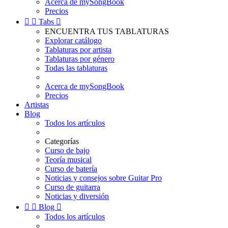
Acerca de mySongBook
Precios


Tabs

ENCUENTRA TUS TABLATURAS
Explorar catálogo
Tablaturas por artista
Tablaturas por género
Todas las tablaturas
Acerca de mySongBook
Precios
Artistas
Blog
Todos los artículos
Categorías
Curso de bajo
Teoría musical
Curso de batería
Noticias y consejos sobre Guitar Pro
Curso de guitarra
Noticias y diversión


Blog

Todos los artículos