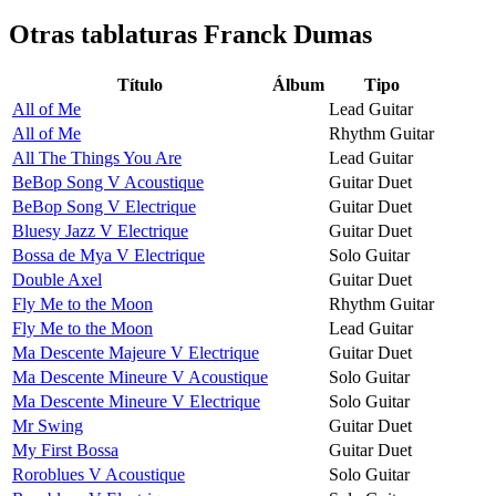
Otras tablaturas
Franck Dumas
Título
Álbum
Tipo
All of Me
Lead Guitar
All of Me
Rhythm Guitar
All The Things You Are
Lead Guitar
BeBop Song V Acoustique
Guitar Duet
BeBop Song V Electrique
Guitar Duet
Bluesy Jazz V Electrique
Guitar Duet
Bossa de Mya V Electrique
Solo Guitar
Double Axel
Guitar Duet
Fly Me to the Moon
Rhythm Guitar
Fly Me to the Moon
Lead Guitar
Ma Descente Majeure V Electrique
Guitar Duet
Ma Descente Mineure V Acoustique
Solo Guitar
Ma Descente Mineure V Electrique
Solo Guitar
Mr Swing
Guitar Duet
My First Bossa
Guitar Duet
Roroblues V Acoustique
Solo Guitar