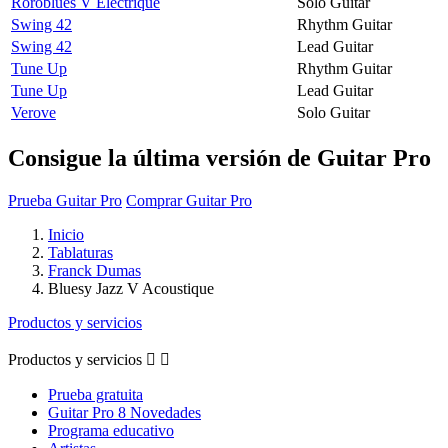
Roroblues V Electrique
Solo Guitar
Swing 42
Rhythm Guitar
Swing 42
Lead Guitar
Tune Up
Rhythm Guitar
Tune Up
Lead Guitar
Verove
Solo Guitar
Consigue la última versión de Guitar Pro
Prueba Guitar Pro
Comprar Guitar Pro
Inicio
Tablaturas
Franck Dumas
Bluesy Jazz V Acoustique
Productos y servicios
Productos y servicios


Prueba gratuita
Guitar Pro 8 Novedades
Programa educativo