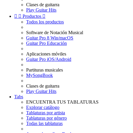
Clases de guitarra
Play Guitar Hits


Productos

Todos los productos
Software de Notación Musical
Guitar Pro 8 Win/macOS
Guitar Pro Educación
Aplicaciones móviles
Guitar Pro iOS/Android
Partituras musicales
MySongBook
Clases de guitarra
Play Guitar Hits
Tabs
ENCUENTRA TUS TABLATURAS
Explorar catálogo
Tablaturas por artista
Tablaturas por género
Todas las tablaturas