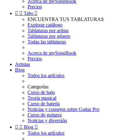
Acerca de mySongBook
Precios


Tabs

ENCUENTRA TUS TABLATURAS
Explorar catálogo
Tablaturas por artista
Tablaturas por género
Todas las tablaturas
Acerca de mySongBook
Precios
Artistas
Blog
Todos los artículos
Categorías
Curso de bajo
Teoría musical
Curso de batería
Noticias y consejos sobre Guitar Pro
Curso de guitarra
Noticias y diversión


Blog

Todos los artículos