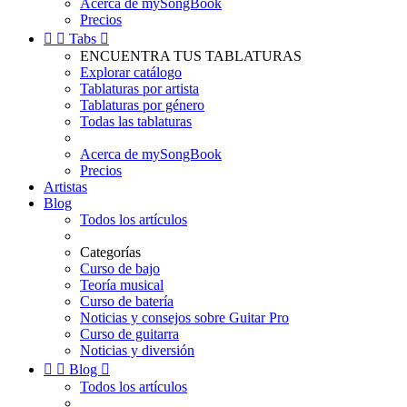
Acerca de mySongBook
Precios


Tabs

ENCUENTRA TUS TABLATURAS
Explorar catálogo
Tablaturas por artista
Tablaturas por género
Todas las tablaturas
Acerca de mySongBook
Precios
Artistas
Blog
Todos los artículos
Categorías
Curso de bajo
Teoría musical
Curso de batería
Noticias y consejos sobre Guitar Pro
Curso de guitarra
Noticias y diversión


Blog

Todos los artículos