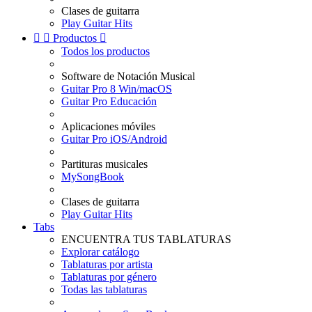
Clases de guitarra
Play Guitar Hits


Productos

Todos los productos
Software de Notación Musical
Guitar Pro 8 Win/macOS
Guitar Pro Educación
Aplicaciones móviles
Guitar Pro iOS/Android
Partituras musicales
MySongBook
Clases de guitarra
Play Guitar Hits
Tabs
ENCUENTRA TUS TABLATURAS
Explorar catálogo
Tablaturas por artista
Tablaturas por género
Todas las tablaturas