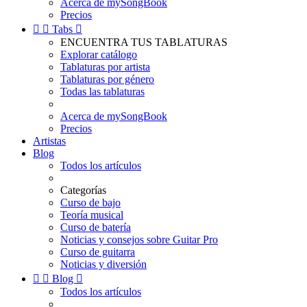
Acerca de mySongBook
Precios


Tabs

ENCUENTRA TUS TABLATURAS
Explorar catálogo
Tablaturas por artista
Tablaturas por género
Todas las tablaturas
Acerca de mySongBook
Precios
Artistas
Blog
Todos los artículos
Categorías
Curso de bajo
Teoría musical
Curso de batería
Noticias y consejos sobre Guitar Pro
Curso de guitarra
Noticias y diversión


Blog

Todos los artículos