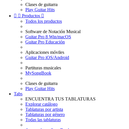
Clases de guitarra
Play Guitar Hits


Productos

Todos los productos
Software de Notación Musical
Guitar Pro 8 Win/macOS
Guitar Pro Educación
Aplicaciones móviles
Guitar Pro iOS/Android
Partituras musicales
MySongBook
Clases de guitarra
Play Guitar Hits
Tabs
ENCUENTRA TUS TABLATURAS
Explorar catálogo
Tablaturas por artista
Tablaturas por género
Todas las tablaturas