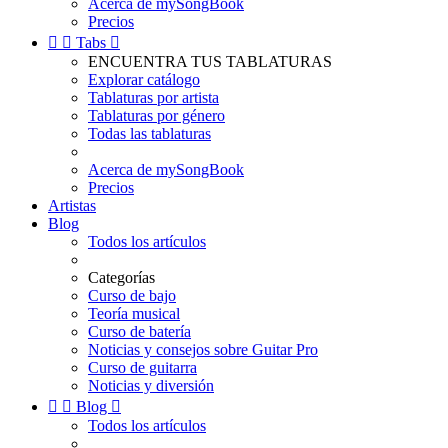
Acerca de mySongBook
Precios


Tabs

ENCUENTRA TUS TABLATURAS
Explorar catálogo
Tablaturas por artista
Tablaturas por género
Todas las tablaturas
Acerca de mySongBook
Precios
Artistas
Blog
Todos los artículos
Categorías
Curso de bajo
Teoría musical
Curso de batería
Noticias y consejos sobre Guitar Pro
Curso de guitarra
Noticias y diversión


Blog

Todos los artículos