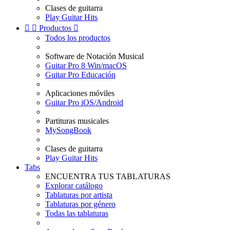
Clases de guitarra
Play Guitar Hits


Productos

Todos los productos
Software de Notación Musical
Guitar Pro 8 Win/macOS
Guitar Pro Educación
Aplicaciones móviles
Guitar Pro iOS/Android
Partituras musicales
MySongBook
Clases de guitarra
Play Guitar Hits
Tabs
ENCUENTRA TUS TABLATURAS
Explorar catálogo
Tablaturas por artista
Tablaturas por género
Todas las tablaturas