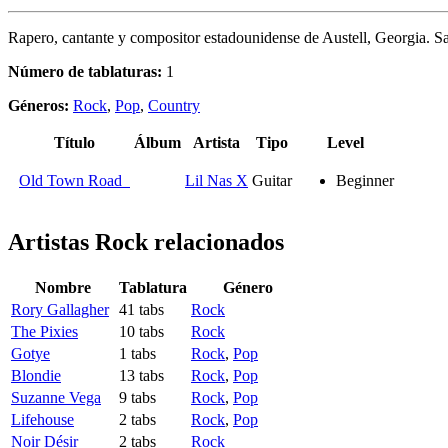
Rapero, cantante y compositor estadounidense de Austell, Georgia. Sa
Número de tablaturas:
1
Géneros:
Rock
,
Pop
,
Country
Título
Álbum
Artista
Tipo
Level
Old Town Road
Lil Nas X
Guitar
Beginner
Artistas Rock
relacionados
Nombre
Tablatura
Género
Rory Gallagher
41 tabs
Rock
The Pixies
10 tabs
Rock
Gotye
1 tabs
Rock
,
Pop
Blondie
13 tabs
Rock
,
Pop
Suzanne Vega
9 tabs
Rock
,
Pop
Lifehouse
2 tabs
Rock
,
Pop
Noir Désir
2 tabs
Rock