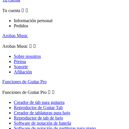
Tu cuenta


Información personal
Pedidos
Arobas Music
Arobas Music


Sobre nosotros
Prensa
Soporte
Afiliación
Funciones de Guitar Pro
Funciones de Guitar Pro


Creador de tab para guitarra
Reproductor de Guitar Tab
Creador de tablaturas para bajo
Reproductor de tab de bajo
Software de notación de batería
Software de notación de partituras para piano