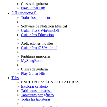
Clases de guitarra
Play Guitar Hits


Productos

Todos los productos
Software de Notación Musical
Guitar Pro 8 Win/macOS
Guitar Pro Educación
Aplicaciones móviles
Guitar Pro iOS/Android
Partituras musicales
MySongBook
Clases de guitarra
Play Guitar Hits
Tabs
ENCUENTRA TUS TABLATURAS
Explorar catálogo
Tablaturas por artista
Tablaturas por género
Todas las tablaturas