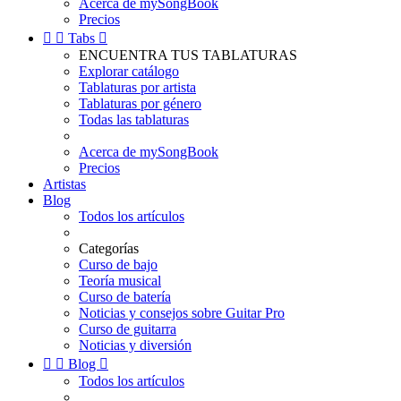
Acerca de mySongBook
Precios


Tabs

ENCUENTRA TUS TABLATURAS
Explorar catálogo
Tablaturas por artista
Tablaturas por género
Todas las tablaturas
Acerca de mySongBook
Precios
Artistas
Blog
Todos los artículos
Categorías
Curso de bajo
Teoría musical
Curso de batería
Noticias y consejos sobre Guitar Pro
Curso de guitarra
Noticias y diversión


Blog

Todos los artículos