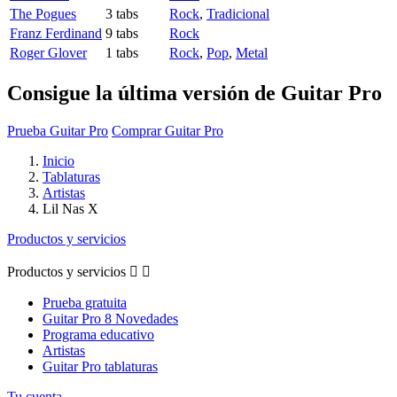
The Pogues
3 tabs
Rock
,
Tradicional
Franz Ferdinand
9 tabs
Rock
Roger Glover
1 tabs
Rock
,
Pop
,
Metal
Consigue la última versión de Guitar Pro
Prueba Guitar Pro
Comprar Guitar Pro
Inicio
Tablaturas
Artistas
Lil Nas X
Productos y servicios
Productos y servicios


Prueba gratuita
Guitar Pro 8 Novedades
Programa educativo
Artistas
Guitar Pro tablaturas
Tu cuenta