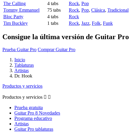
The Calling
4 tabs
Rock
,
Pop
Tommy Emmanuel
75 tabs
Rock
,
Pop
,
Clásica
,
Tradicional
Bloc Party
4 tabs
Rock
Tim Buckley
1 tabs
Rock
,
Jazz
,
Folk
,
Funk
Consigue la última versión de Guitar Pro
Prueba Guitar Pro
Comprar Guitar Pro
Inicio
Tablaturas
Artistas
Dr. Hook
Productos y servicios
Productos y servicios


Prueba gratuita
Guitar Pro 8 Novedades
Programa educativo
Artistas
Guitar Pro tablaturas