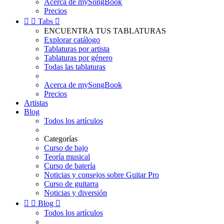
Acerca de mySongBook
Precios


Tabs

ENCUENTRA TUS TABLATURAS
Explorar catálogo
Tablaturas por artista
Tablaturas por género
Todas las tablaturas
Acerca de mySongBook
Precios
Artistas
Blog
Todos los artículos
Categorías
Curso de bajo
Teoría musical
Curso de batería
Noticias y consejos sobre Guitar Pro
Curso de guitarra
Noticias y diversión


Blog

Todos los artículos