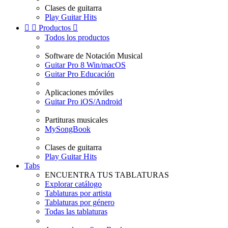
Clases de guitarra
Play Guitar Hits


Productos

Todos los productos
Software de Notación Musical
Guitar Pro 8 Win/macOS
Guitar Pro Educación
Aplicaciones móviles
Guitar Pro iOS/Android
Partituras musicales
MySongBook
Clases de guitarra
Play Guitar Hits
Tabs
ENCUENTRA TUS TABLATURAS
Explorar catálogo
Tablaturas por artista
Tablaturas por género
Todas las tablaturas