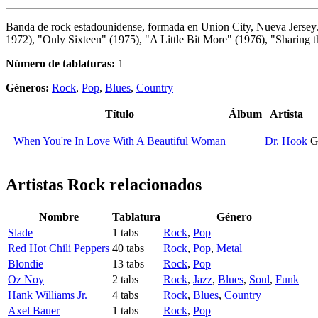
Banda de rock estadounidense, formada en Union City, Nueva Jersey. 
1972), "Only Sixteen" (1975), "A Little Bit More" (1976), "Sharing
Número de tablaturas:
1
Géneros:
Rock
,
Pop
,
Blues
,
Country
Título
Álbum
Artista
When You're In Love With A Beautiful Woman
Dr. Hook
G
Artistas Rock
relacionados
Nombre
Tablatura
Género
Slade
1 tabs
Rock
,
Pop
Red Hot Chili Peppers
40 tabs
Rock
,
Pop
,
Metal
Blondie
13 tabs
Rock
,
Pop
Oz Noy
2 tabs
Rock
,
Jazz
,
Blues
,
Soul
,
Funk
Hank Williams Jr.
4 tabs
Rock
,
Blues
,
Country
Axel Bauer
1 tabs
Rock
,
Pop