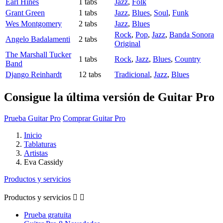
Earl Hines
1 tabs
Jazz
,
Folk
Grant Green
1 tabs
Jazz
,
Blues
,
Soul
,
Funk
Wes Montgomery
2 tabs
Jazz
,
Blues
Rock
,
Pop
,
Jazz
,
Banda Sonora
Angelo Badalamenti
2 tabs
Original
The Marshall Tucker
1 tabs
Rock
,
Jazz
,
Blues
,
Country
Band
Django Reinhardt
12 tabs
Tradicional
,
Jazz
,
Blues
Consigue la última versión de Guitar Pro
Prueba Guitar Pro
Comprar Guitar Pro
Inicio
Tablaturas
Artistas
Eva Cassidy
Productos y servicios
Productos y servicios


Prueba gratuita