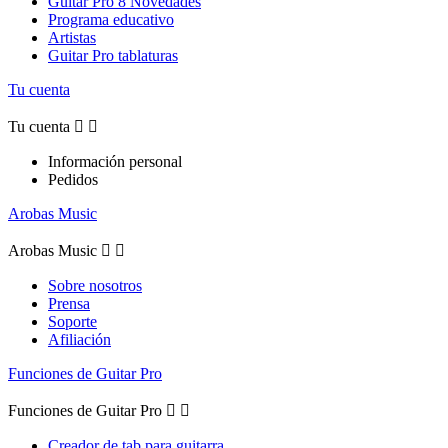
Guitar Pro 8 Novedades
Programa educativo
Artistas
Guitar Pro tablaturas
Tu cuenta
Tu cuenta


Información personal
Pedidos
Arobas Music
Arobas Music


Sobre nosotros
Prensa
Soporte
Afiliación
Funciones de Guitar Pro
Funciones de Guitar Pro


Creador de tab para guitarra