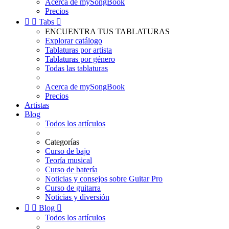
Acerca de mySongBook
Precios


Tabs

ENCUENTRA TUS TABLATURAS
Explorar catálogo
Tablaturas por artista
Tablaturas por género
Todas las tablaturas
Acerca de mySongBook
Precios
Artistas
Blog
Todos los artículos
Categorías
Curso de bajo
Teoría musical
Curso de batería
Noticias y consejos sobre Guitar Pro
Curso de guitarra
Noticias y diversión


Blog

Todos los artículos