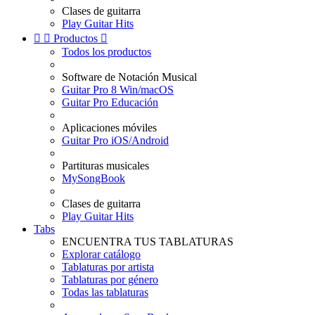
Clases de guitarra
Play Guitar Hits


Productos

Todos los productos
Software de Notación Musical
Guitar Pro 8 Win/macOS
Guitar Pro Educación
Aplicaciones móviles
Guitar Pro iOS/Android
Partituras musicales
MySongBook
Clases de guitarra
Play Guitar Hits
Tabs
ENCUENTRA TUS TABLATURAS
Explorar catálogo
Tablaturas por artista
Tablaturas por género
Todas las tablaturas