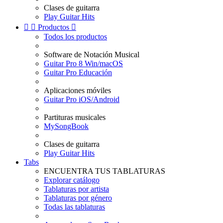
Clases de guitarra
Play Guitar Hits


Productos

Todos los productos
Software de Notación Musical
Guitar Pro 8 Win/macOS
Guitar Pro Educación
Aplicaciones móviles
Guitar Pro iOS/Android
Partituras musicales
MySongBook
Clases de guitarra
Play Guitar Hits
Tabs
ENCUENTRA TUS TABLATURAS
Explorar catálogo
Tablaturas por artista
Tablaturas por género
Todas las tablaturas