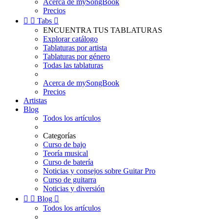
Acerca de mySongBook
Precios


Tabs

ENCUENTRA TUS TABLATURAS
Explorar catálogo
Tablaturas por artista
Tablaturas por género
Todas las tablaturas
Acerca de mySongBook
Precios
Artistas
Blog
Todos los artículos
Categorías
Curso de bajo
Teoría musical
Curso de batería
Noticias y consejos sobre Guitar Pro
Curso de guitarra
Noticias y diversión


Blog

Todos los artículos