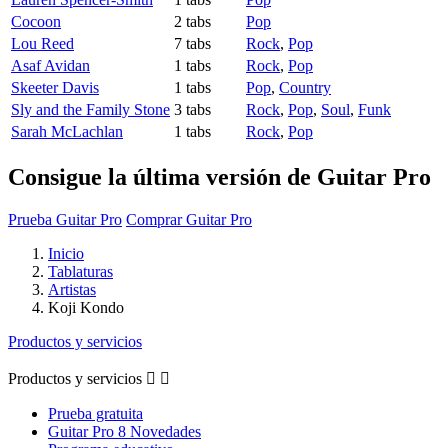
Cocoon
2 tabs
Pop
Lou Reed
7 tabs
Rock
,
Pop
Asaf Avidan
1 tabs
Rock
,
Pop
Skeeter Davis
1 tabs
Pop
,
Country
Sly and the Family Stone
3 tabs
Rock
,
Pop
,
Soul
,
Funk
Sarah McLachlan
1 tabs
Rock
,
Pop
Consigue la última versión de Guitar Pro
Prueba Guitar Pro
Comprar Guitar Pro
Inicio
Tablaturas
Artistas
Koji Kondo
Productos y servicios
Productos y servicios


Prueba gratuita
Guitar Pro 8 Novedades