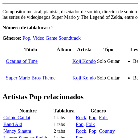
Compositor musical, pianista, diseñador de sonido, director de sonid
las series de videojuegos Super Mario y The Legend of Zelda, entre o
Número de tablaturas:
2
Géneros:
Pop
,
Video Game Soundtrack
Título
Álbum
Artista
Tipo
Lev
Ocarina of Time
Koji Kondo
Solo Guitar
Be
Super Mario Bros Theme
Koji Kondo
Solo Guitar
Be
Artistas Pop
relacionados
Nombre
Tablatura
Género
Colbie Caillat
1 tabs
Rock
,
Pop
,
Folk
Band Aid
1 tabs
Pop
,
Folk
Nancy Sinatra
2 tabs
Rock
,
Pop
,
Country
Lauren Spencer-Smith
1 tabs
Pop