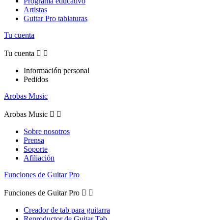
Programa educativo
Artistas
Guitar Pro tablaturas
Tu cuenta
Tu cuenta


Información personal
Pedidos
Arobas Music
Arobas Music


Sobre nosotros
Prensa
Soporte
Afiliación
Funciones de Guitar Pro
Funciones de Guitar Pro


Creador de tab para guitarra
Reproductor de Guitar Tab