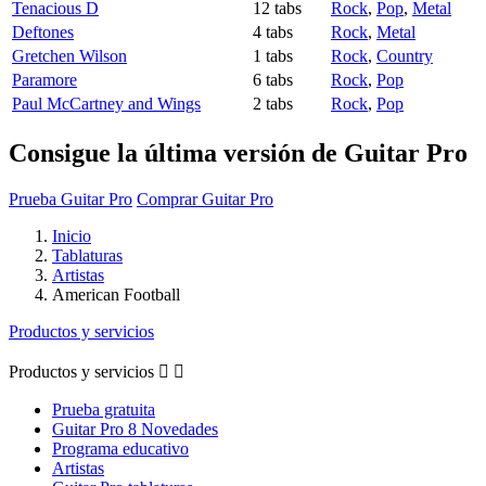
Tenacious D
12 tabs
Rock
,
Pop
,
Metal
Deftones
4 tabs
Rock
,
Metal
Gretchen Wilson
1 tabs
Rock
,
Country
Paramore
6 tabs
Rock
,
Pop
Paul McCartney and Wings
2 tabs
Rock
,
Pop
Consigue la última versión de Guitar Pro
Prueba Guitar Pro
Comprar Guitar Pro
Inicio
Tablaturas
Artistas
American Football
Productos y servicios
Productos y servicios


Prueba gratuita
Guitar Pro 8 Novedades
Programa educativo
Artistas