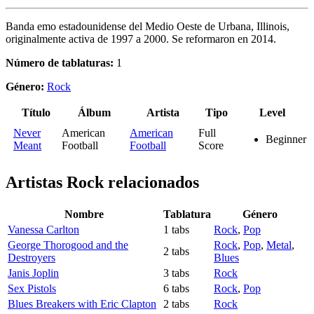
Banda emo estadounidense del Medio Oeste de Urbana, Illinois,
originalmente activa de 1997 a 2000. Se reformaron en 2014.
Número de tablaturas:
1
Género:
Rock
Título
Álbum
Artista
Tipo
Level
Never
American
American
Full
Beginner
Meant
Football
Football
Score
Artistas Rock
relacionados
Nombre
Tablatura
Género
Vanessa Carlton
1 tabs
Rock
,
Pop
George Thorogood and the
Rock
,
Pop
,
Metal
,
2 tabs
Destroyers
Blues
Janis Joplin
3 tabs
Rock
Sex Pistols
6 tabs
Rock
,
Pop
Blues Breakers with Eric Clapton
2 tabs
Rock