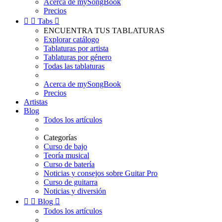
Acerca de mySongBook
Precios


Tabs

ENCUENTRA TUS TABLATURAS
Explorar catálogo
Tablaturas por artista
Tablaturas por género
Todas las tablaturas
Acerca de mySongBook
Precios
Artistas
Blog
Todos los artículos
Categorías
Curso de bajo
Teoría musical
Curso de batería
Noticias y consejos sobre Guitar Pro
Curso de guitarra
Noticias y diversión


Blog

Todos los artículos