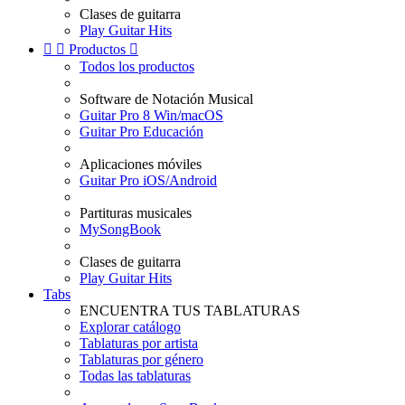
Clases de guitarra
Play Guitar Hits


Productos

Todos los productos
Software de Notación Musical
Guitar Pro 8 Win/macOS
Guitar Pro Educación
Aplicaciones móviles
Guitar Pro iOS/Android
Partituras musicales
MySongBook
Clases de guitarra
Play Guitar Hits
Tabs
ENCUENTRA TUS TABLATURAS
Explorar catálogo
Tablaturas por artista
Tablaturas por género
Todas las tablaturas