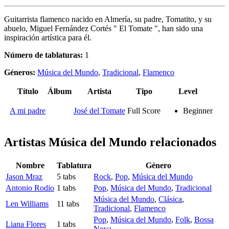
Guitarrista flamenco nacido en Almería, su padre, Tomatito, y su
abuelo, Miguel Fernández Cortés " El Tomate ", han sido una
inspiración artística para él.
Número de tablaturas:
1
Géneros:
Música del Mundo
,
Tradicional
,
Flamenco
Título
Álbum
Artista
Tipo
Level
A mi padre
José del Tomate
Full Score
Beginner
Artistas Música del Mundo
relacionados
Nombre
Tablatura
Género
Jason Mraz
5 tabs
Rock
,
Pop
,
Música del Mundo
Antonio Rodio
1 tabs
Pop
,
Música del Mundo
,
Tradicional
Música del Mundo
,
Clásica
,
Len Williams
11 tabs
Tradicional
,
Flamenco
Pop
,
Música del Mundo
,
Folk
,
Bossa
Liana Flores
1 tabs
Nova