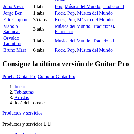
Julio Vivas
1 tabs
Pop
,
Música del Mundo
,
Tradicional
Jorge Ben
1 tabs
Rock
,
Pop
,
Música del Mundo
Eric Clapton
35 tabs
Rock
,
Pop
,
Música del Mundo
Manolo
Música del Mundo
,
Tradicional
,
3 tabs
Sanlúcar
Flamenco
Osvaldo
1 tabs
Música del Mundo
,
Tradicional
Tarantino
Bruno Mars
6 tabs
Rock
,
Pop
,
Música del Mundo
Consigue la última versión de Guitar Pro
Prueba Guitar Pro
Comprar Guitar Pro
Inicio
Tablaturas
Artistas
José del Tomate
Productos y servicios
Productos y servicios

