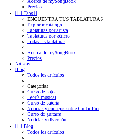
Acerca de mySongBook
Precios


Tabs

ENCUENTRA TUS TABLATURAS
Explorar catálogo
Tablaturas por artista
Tablaturas por género
Todas las tablaturas
Acerca de mySongBook
Precios
Artistas
Blog
Todos los artículos
Categorías
Curso de bajo
Teoría musical
Curso de batería
Noticias y consejos sobre Guitar Pro
Curso de guitarra
Noticias y diversión


Blog

Todos los artículos