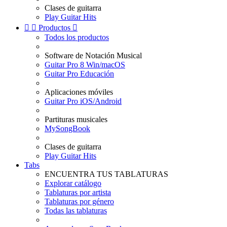
Clases de guitarra
Play Guitar Hits


Productos

Todos los productos
Software de Notación Musical
Guitar Pro 8 Win/macOS
Guitar Pro Educación
Aplicaciones móviles
Guitar Pro iOS/Android
Partituras musicales
MySongBook
Clases de guitarra
Play Guitar Hits
Tabs
ENCUENTRA TUS TABLATURAS
Explorar catálogo
Tablaturas por artista
Tablaturas por género
Todas las tablaturas