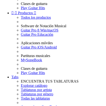
Clases de guitarra
Play Guitar Hits


Productos

Todos los productos
Software de Notación Musical
Guitar Pro 8 Win/macOS
Guitar Pro Educación
Aplicaciones móviles
Guitar Pro iOS/Android
Partituras musicales
MySongBook
Clases de guitarra
Play Guitar Hits
Tabs
ENCUENTRA TUS TABLATURAS
Explorar catálogo
Tablaturas por artista
Tablaturas por género
Todas las tablaturas