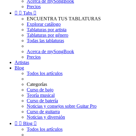
Acerca de mySongBook
Precios


Tabs

ENCUENTRA TUS TABLATURAS
Explorar catálogo
Tablaturas por artista
Tablaturas por género
Todas las tablaturas
Acerca de mySongBook
Precios
Artistas
Blog
Todos los artículos
Categorías
Curso de bajo
Teoría musical
Curso de batería
Noticias y consejos sobre Guitar Pro
Curso de guitarra
Noticias y diversión


Blog

Todos los artículos