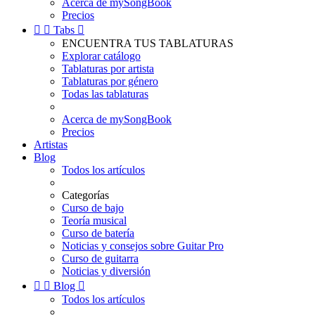
Acerca de mySongBook
Precios


Tabs

ENCUENTRA TUS TABLATURAS
Explorar catálogo
Tablaturas por artista
Tablaturas por género
Todas las tablaturas
Acerca de mySongBook
Precios
Artistas
Blog
Todos los artículos
Categorías
Curso de bajo
Teoría musical
Curso de batería
Noticias y consejos sobre Guitar Pro
Curso de guitarra
Noticias y diversión


Blog

Todos los artículos