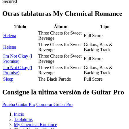
Secured
Otras tablaturas
My Chemical Romance
Título
Álbum
Tipo
Three Cheers for Sweet
Helena
Full Score
Revenge
Three Cheers for Sweet
Guitars, Bass &
Helena
Revenge
Backing Track
I'm Not Okay (I
Three Cheers for Sweet
Full Score
Promise)
Revenge
I'm Not Okay (I
Three Cheers for Sweet
Guitars, Bass &
Promise)
Revenge
Backing Track
Sleep
The Black Parade
Full Score
Consigue la última versión de Guitar Pro
Prueba Guitar Pro
Comprar Guitar Pro
Inicio
Tablaturas
My Chemical Romance