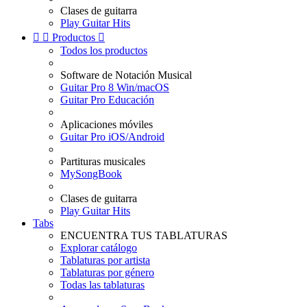
Clases de guitarra
Play Guitar Hits


Productos

Todos los productos
Software de Notación Musical
Guitar Pro 8 Win/macOS
Guitar Pro Educación
Aplicaciones móviles
Guitar Pro iOS/Android
Partituras musicales
MySongBook
Clases de guitarra
Play Guitar Hits
Tabs
ENCUENTRA TUS TABLATURAS
Explorar catálogo
Tablaturas por artista
Tablaturas por género
Todas las tablaturas