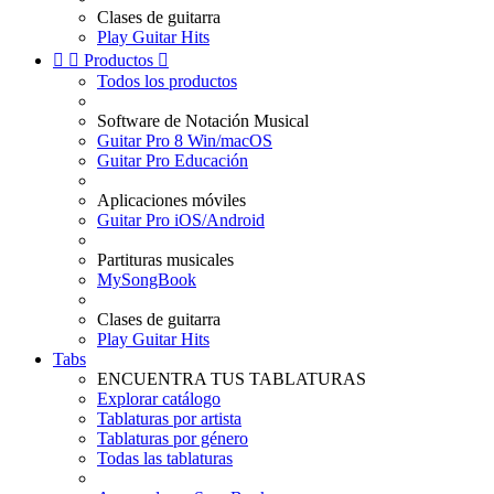
Clases de guitarra
Play Guitar Hits


Productos

Todos los productos
Software de Notación Musical
Guitar Pro 8 Win/macOS
Guitar Pro Educación
Aplicaciones móviles
Guitar Pro iOS/Android
Partituras musicales
MySongBook
Clases de guitarra
Play Guitar Hits
Tabs
ENCUENTRA TUS TABLATURAS
Explorar catálogo
Tablaturas por artista
Tablaturas por género
Todas las tablaturas