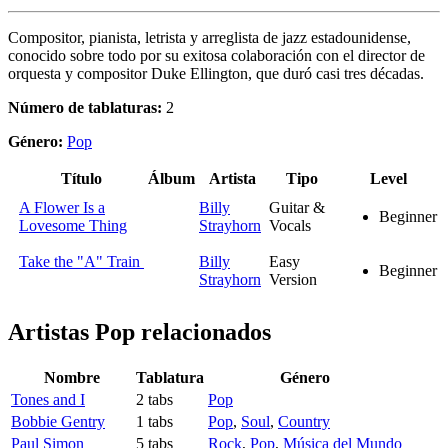
Compositor, pianista, letrista y arreglista de jazz estadounidense,
conocido sobre todo por su exitosa colaboración con el director de
orquesta y compositor Duke Ellington, que duró casi tres décadas.
Número de tablaturas:
2
Género:
Pop
Título
Álbum
Artista
Tipo
Level
A Flower Is a
Billy
Guitar &
Beginner
Lovesome Thing
Strayhorn
Vocals
Take the "A" Train
Billy
Easy
Beginner
Strayhorn
Version
Artistas Pop
relacionados
Nombre
Tablatura
Género
Tones and I
2 tabs
Pop
Bobbie Gentry
1 tabs
Pop
,
Soul
,
Country
Paul Simon
5 tabs
Rock
,
Pop
,
Música del Mundo