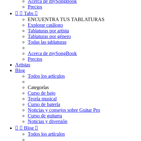
Acerca de mySongBook
Precios


Tabs

ENCUENTRA TUS TABLATURAS
Explorar catálogo
Tablaturas por artista
Tablaturas por género
Todas las tablaturas
Acerca de mySongBook
Precios
Artistas
Blog
Todos los artículos
Categorías
Curso de bajo
Teoría musical
Curso de batería
Noticias y consejos sobre Guitar Pro
Curso de guitarra
Noticias y diversión


Blog

Todos los artículos