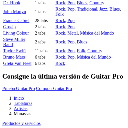
Dr. Hook
1 tabs
Rock
,
Pop
,
Blues
,
Country
Rock
,
Pop
,
Tradicional
,
Jazz
,
Blues
,
John Martyn
1 tabs
Folk
Francis Cabrel
28 tabs
Rock
,
Pop
Gossip
2 tabs
Rock
,
Pop
Living Colour
2 tabs
Rock
,
Metal
,
Música del Mundo
Steve Miller
2 tabs
Rock
,
Pop
,
Blues
Band
Taylor Swift
11 tabs
Rock
,
Pop
,
Folk
,
Country
Bruno Mars
6 tabs
Rock
,
Pop
,
Música del Mundo
Greta Van Fleet
6 tabs
Rock
Consigue la última versión de Guitar Pro
Prueba Guitar Pro
Comprar Guitar Pro
Inicio
Tablaturas
Artistas
Manassas
Productos y servicios