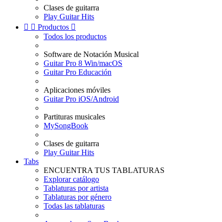
Clases de guitarra
Play Guitar Hits


Productos

Todos los productos
Software de Notación Musical
Guitar Pro 8 Win/macOS
Guitar Pro Educación
Aplicaciones móviles
Guitar Pro iOS/Android
Partituras musicales
MySongBook
Clases de guitarra
Play Guitar Hits
Tabs
ENCUENTRA TUS TABLATURAS
Explorar catálogo
Tablaturas por artista
Tablaturas por género
Todas las tablaturas