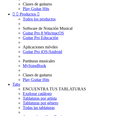
Clases de guitarra
Play Guitar Hits


Productos

Todos los productos
Software de Notación Musical
Guitar Pro 8 Win/macOS
Guitar Pro Educación
Aplicaciones móviles
Guitar Pro iOS/Android
Partituras musicales
MySongBook
Clases de guitarra
Play Guitar Hits
Tabs
ENCUENTRA TUS TABLATURAS
Explorar catálogo
Tablaturas por artista
Tablaturas por género
Todas las tablaturas