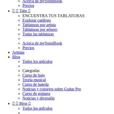
Acerca de mySongBook
Precios


Tabs

ENCUENTRA TUS TABLATURAS
Explorar catálogo
Tablaturas por artista
Tablaturas por género
Todas las tablaturas
Acerca de mySongBook
Precios
Artistas
Blog
Todos los artículos
Categorías
Curso de bajo
Teoría musical
Curso de batería
Noticias y consejos sobre Guitar Pro
Curso de guitarra
Noticias y diversión


Blog

Todos los artículos