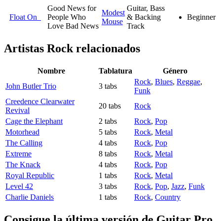
Good News for
Guitar, Bass
Modest
Float On
People Who
& Backing
Beginner
Mouse
Love Bad News
Track
Artistas Rock
relacionados
Nombre
Tablatura
Género
Rock
,
Blues
,
Reggae
,
John Butler Trio
3 tabs
Funk
Creedence Clearwater
20 tabs
Rock
Revival
Cage the Elephant
2 tabs
Rock
,
Pop
Motorhead
5 tabs
Rock
,
Metal
The Calling
4 tabs
Rock
,
Pop
Extreme
8 tabs
Rock
,
Metal
The Knack
4 tabs
Rock
,
Pop
Royal Republic
1 tabs
Rock
,
Metal
Level 42
3 tabs
Rock
,
Pop
,
Jazz
,
Funk
Charlie Daniels
1 tabs
Rock
,
Country
Consigue la última versión de Guitar Pro