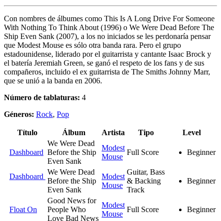
Con nombres de álbumes como This Is A Long Drive For Someone
With Nothing To Think About (1996) o We Were Dead Before The
Ship Even Sank (2007), a los no iniciados se les perdonaría pensar
que Modest Mouse es sólo otra banda rara. Pero el grupo
estadounidense, liderado por el guitarrista y cantante Isaac Brock y
el batería Jeremiah Green, se ganó el respeto de los fans y de sus
compañeros, incluido el ex guitarrista de The Smiths Johnny Marr,
que se unió a la banda en 2006.
Número de tablaturas:
4
Géneros:
Rock
,
Pop
Título
Álbum
Artista
Tipo
Level
We Were Dead
Modest
Dashboard
Before the Ship
Full Score
Beginner
Mouse
Even Sank
We Were Dead
Guitar, Bass
Dashboard
Modest
Before the Ship
& Backing
Beginner
Mouse
Even Sank
Track
Good News for
Modest
Float On
People Who
Full Score
Beginner
Mouse
Love Bad News