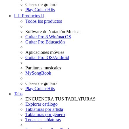
Clases de guitarra
Play Guitar Hits


Productos

Todos los productos
Software de Notación Musical
Guitar Pro 8 Win/macOS
Guitar Pro Educación
Aplicaciones móviles
Guitar Pro iOS/Android
Partituras musicales
MySongBook
Clases de guitarra
Play Guitar Hits
Tabs
ENCUENTRA TUS TABLATURAS
Explorar catálogo
Tablaturas por artista
Tablaturas por género
Todas las tablaturas