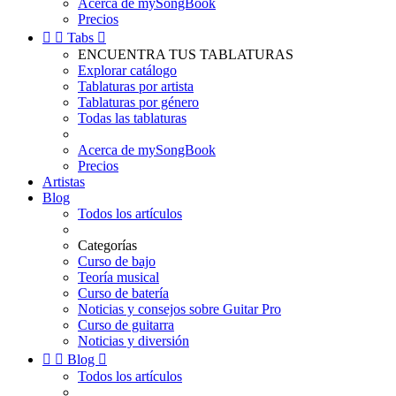
Acerca de mySongBook
Precios


Tabs

ENCUENTRA TUS TABLATURAS
Explorar catálogo
Tablaturas por artista
Tablaturas por género
Todas las tablaturas
Acerca de mySongBook
Precios
Artistas
Blog
Todos los artículos
Categorías
Curso de bajo
Teoría musical
Curso de batería
Noticias y consejos sobre Guitar Pro
Curso de guitarra
Noticias y diversión


Blog

Todos los artículos