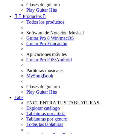
Clases de guitarra
Play Guitar Hits


Productos

Todos los productos
Software de Notación Musical
Guitar Pro 8 Win/macOS
Guitar Pro Educación
Aplicaciones móviles
Guitar Pro iOS/Android
Partituras musicales
MySongBook
Clases de guitarra
Play Guitar Hits
Tabs
ENCUENTRA TUS TABLATURAS
Explorar catálogo
Tablaturas por artista
Tablaturas por género
Todas las tablaturas