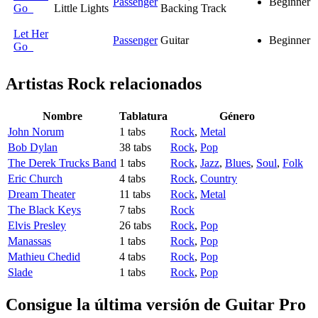
Passenger
Beginner
Go
Little Lights
Backing Track
Let Her
Passenger
Guitar
Beginner
Go
Artistas Rock
relacionados
Nombre
Tablatura
Género
John Norum
1 tabs
Rock
,
Metal
Bob Dylan
38 tabs
Rock
,
Pop
The Derek Trucks Band
1 tabs
Rock
,
Jazz
,
Blues
,
Soul
,
Folk
Eric Church
4 tabs
Rock
,
Country
Dream Theater
11 tabs
Rock
,
Metal
The Black Keys
7 tabs
Rock
Elvis Presley
26 tabs
Rock
,
Pop
Manassas
1 tabs
Rock
,
Pop
Mathieu Chedid
4 tabs
Rock
,
Pop
Slade
1 tabs
Rock
,
Pop
Consigue la última versión de Guitar Pro