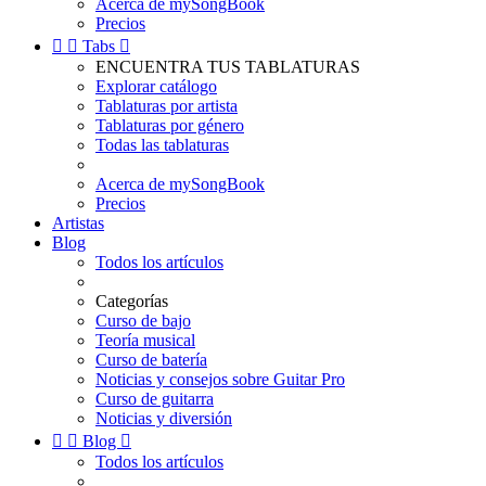
Acerca de mySongBook
Precios


Tabs

ENCUENTRA TUS TABLATURAS
Explorar catálogo
Tablaturas por artista
Tablaturas por género
Todas las tablaturas
Acerca de mySongBook
Precios
Artistas
Blog
Todos los artículos
Categorías
Curso de bajo
Teoría musical
Curso de batería
Noticias y consejos sobre Guitar Pro
Curso de guitarra
Noticias y diversión


Blog

Todos los artículos